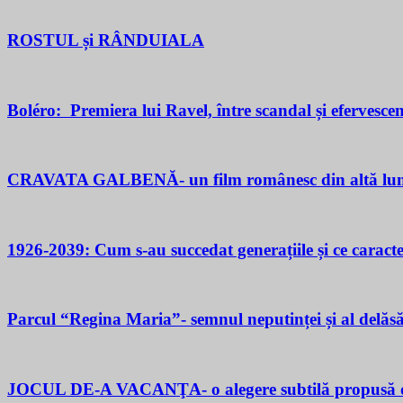
ROSTUL și RÂNDUIALA
Boléro: Premiera lui Ravel, între scandal și efervesce
CRAVATA GALBENĂ- un film românesc din altă lu
1926-2039: Cum s-au succedat generațiile și ce caracter
Parcul “Regina Maria”- semnul neputinței și al delăsăr
JOCUL DE-A VACANŢA- o alegere subtilă propusă d