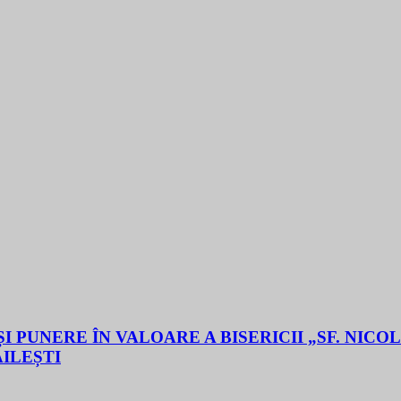
 PUNERE ÎN VALOARE A BISERICII „SF. NICO
ĂILEȘTI