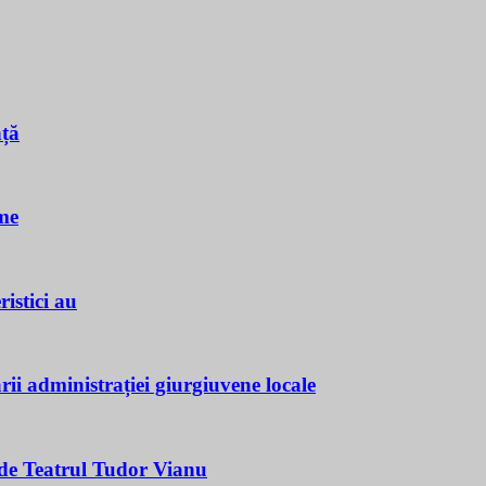
nță
me
istici au
ii administrației giurgiuvene locale
e Teatrul Tudor Vianu