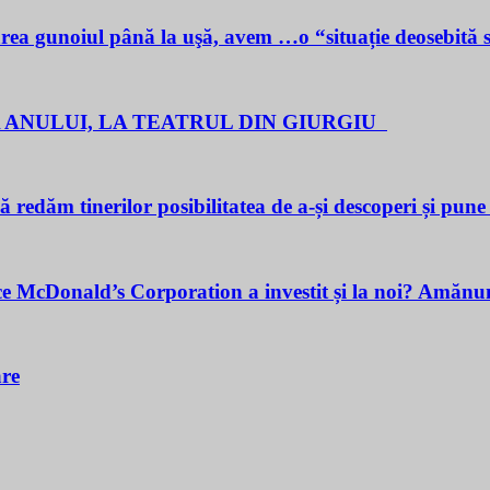
noiul până la uşă, avem …o “situație deosebită 
 ANULUI, LA TEATRUL DIN GIURGIU
redăm tinerilor posibilitatea de a-și descoperi și pune î
cDonald’s Corporation a investit și la noi? Amănunt
are