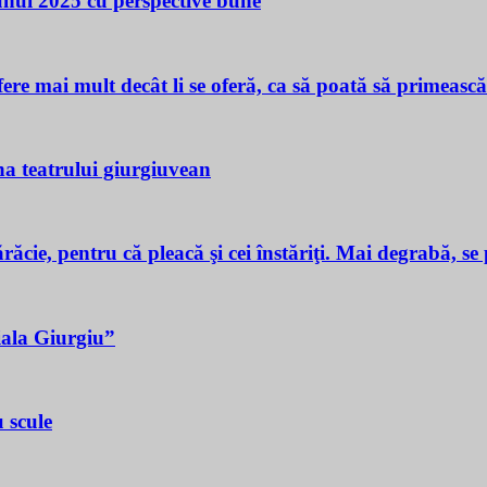
 unui 2025 cu perspective bune
ere mai mult decât li se oferă, ca să poată să primeasc
a teatrului giurgiuvean
ie, pentru că pleacă şi cei înstăriţi. Mai degrabă, se p
iala Giurgiu”
 scule