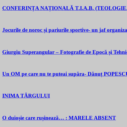
CONFERINȚA NAȚIONALĂ T.I.A.B. (TEOLOGIE.
Jocurile de noroc și pariurile sportive- un jaf organiza
Giurgiu Superangular – Fotografie de Epocă și Tehni
Un OM pe care nu te puteai supăra- Dănuț POPESC
INIMA TÂRGULUI
O duioșie care rușinează… : MARELE ABSENT