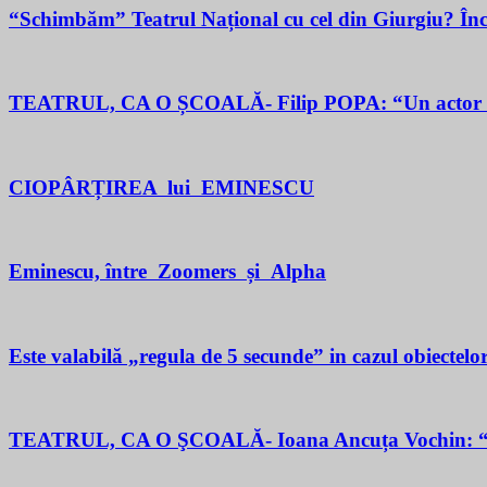
“Schimbăm” Teatrul Național cu cel din Giurgiu? În
TEATRUL, CA O ȘCOALĂ- Filip POPA: “Un actor este un 
CIOPÂRȚIREA lui EMINESCU
Eminescu, între Zoomers și Alpha
Este valabilă „regula de 5 secunde” in cazul obiectelor
TEATRUL, CA O ŞCOALĂ- Ioana Ancuța Vochin: “Sun