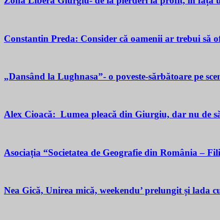
Zona Liberă Giurgiu- de la pierderi la profit, în fața
Constantin Preda: Consider că oamenii ar trebui să of
„Dansând la Lughnasa”- o poveste-sărbătoare pe scen
Alex Cioacă: Lumea pleacă din Giurgiu, dar nu de sărăc
Asociația “Societatea de Geografie din România – Fil
Nea Gică, Unirea mică, weekendu’ prelungit și lada cu