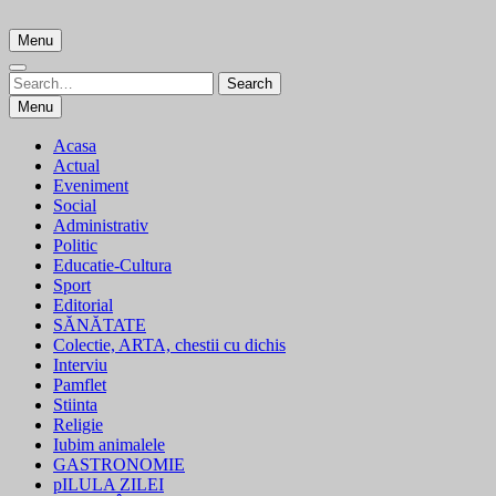
Skip
to
Menu
content
Search
Search
for:
Menu
Acasa
Actual
Eveniment
Social
Administrativ
Politic
Educatie-Cultura
Sport
Editorial
SĂNĂTATE
Colectie, ARTA, chestii cu dichis
Interviu
Pamflet
Stiinta
Religie
Iubim animalele
GASTRONOMIE
pILULA ZILEI