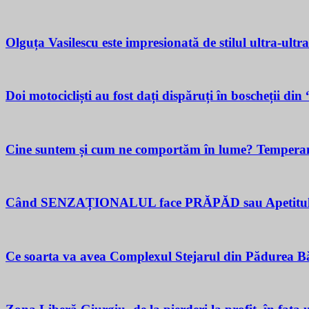
Olguța Vasilescu este impresionată de stilul ultra-ultr
Doi motocicliști au fost dați dispăruți în boscheții di
Cine suntem și cum ne comportăm în lume? Temperamen
Când SENZAȚIONALUL face PRĂPĂD sau Apetitul pent
Ce soarta va avea Complexul Stejarul din Pădurea Bă