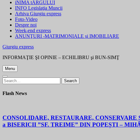
iNIMA tÂRGULUI
INFO Legislaţia Muncii
Arhiva Giurgiu express
Foto-Video
Despre noi
Week-end express
ANUNŢURI -MATRIMONIALE şi IMOBILIARE
Giurgiu express
INFORMAŢIE ŞI OPINIE – ECHILIBRU şi BUN-SIMŢ
Menu
Search
Search
for:
Flash News
CONSOLIDARE, RESTAURARE, CONSERVARE ȘI
a BISERICII ”SF. TREIME” DIN POPEȘTI – MIH