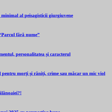
a minimal al peisagisticii giurgiuvene
n “Parcul fără nume”
tul, personalitatea și caracterul
ru morți și răniți, crime sau măcar un mic viol
lănoaiei?!