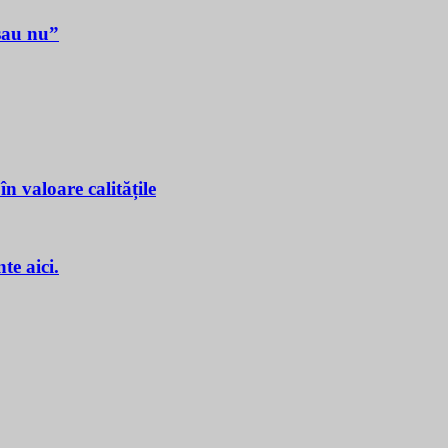
sau nu”
n valoare calitățile
e aici.