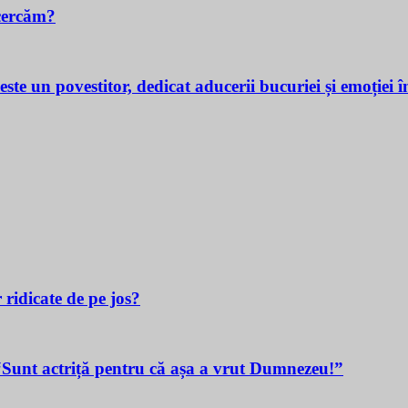
cercăm?
povestitor, dedicat aducerii bucuriei și emoției în v
 ridicate de pe jos?
t actriță pentru că așa a vrut Dumnezeu!”