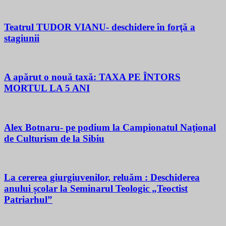
Teatrul TUDOR VIANU- deschidere în forţă a
stagiunii
A apărut o nouă taxă: TAXA PE ÎNTORS
MORTUL LA 5 ANI
Alex Botnaru- pe podium la Campionatul Naţional
de Culturism de la Sibiu
La cererea giurgiuvenilor, reluăm : Deschiderea
anului școlar la Seminarul Teologic „Teoctist
Patriarhul”