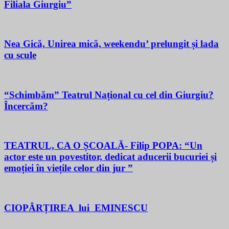
Filiala Giurgiu”
Nea Gică, Unirea mică, weekendu’ prelungit și lada
cu scule
“Schimbăm” Teatrul Național cu cel din Giurgiu?
Încercăm?
TEATRUL, CA O ȘCOALĂ- Filip POPA: “Un
actor este un povestitor, dedicat aducerii bucuriei și
emoției în viețile celor din jur ”
CIOPÂRȚIREA lui EMINESCU