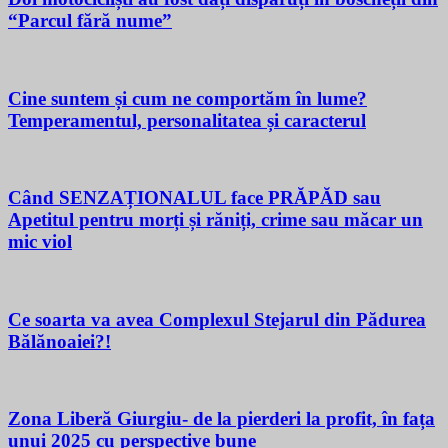
“Parcul fără nume”
Cine suntem și cum ne comportăm în lume?
Temperamentul, personalitatea și caracterul
Când SENZAȚIONALUL face PRĂPĂD sau
Apetitul pentru morți și răniți, crime sau măcar un
mic viol
Ce soarta va avea Complexul Stejarul din Pădurea
Bălănoaiei?!
Zona Liberă Giurgiu- de la pierderi la profit, în fața
unui 2025 cu perspective bune