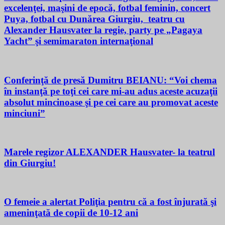
excelenţei, maşini de epocă, fotbal feminin, concert
Puya, fotbal cu Dunărea Giurgiu, teatru cu
Alexander Hausvater la regie, party pe „Pagaya
Yacht” şi semimaraton internaţional
Conferinţă de presă Dumitru BEIANU: “Voi chema
în instanţă pe toţi cei care mi-au adus aceste acuzaţii
absolut mincinoase şi pe cei care au promovat aceste
minciuni”
Marele regizor ALEXANDER Hausvater- la teatrul
din Giurgiu!
O femeie a alertat Poliţia pentru că a fost înjurată şi
ameninţată de copii de 10-12 ani