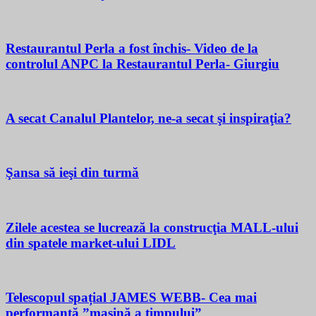
Restaurantul Perla a fost închis- Video de la
controlul ANPC la Restaurantul Perla- Giurgiu
A secat Canalul Plantelor, ne-a secat şi inspiraţia?
Şansa să ieşi din turmă
Zilele acestea se lucrează la construcţia MALL-ului
din spatele market-ului LIDL
Telescopul spațial JAMES WEBB- Cea mai
performantă ”mașină a timpului”