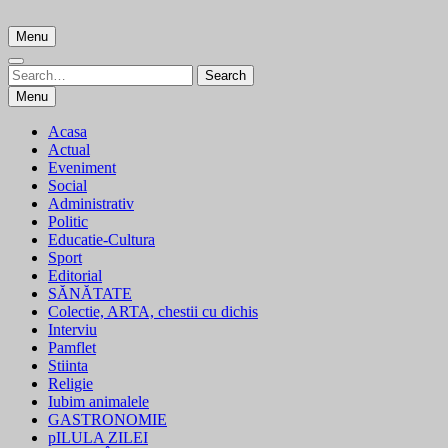
Skip
to
Menu
content
Search
Search
for:
Menu
Acasa
Actual
Eveniment
Social
Administrativ
Politic
Educatie-Cultura
Sport
Editorial
SĂNĂTATE
Colectie, ARTA, chestii cu dichis
Interviu
Pamflet
Stiinta
Religie
Iubim animalele
GASTRONOMIE
pILULA ZILEI