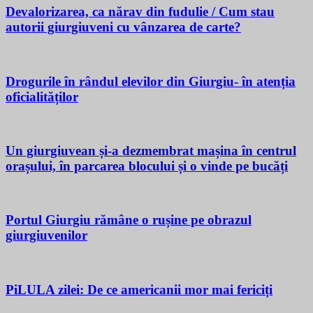
Devalorizarea, ca nărav din fudulie / Cum stau
autorii giurgiuveni cu vânzarea de carte?
Drogurile în rândul elevilor din Giurgiu- în atenția
oficialităților
Un giurgiuvean și-a dezmembrat mașina în centrul
orașului, în parcarea blocului și o vinde pe bucăți
Portul Giurgiu rămâne o rușine pe obrazul
giurgiuvenilor
PiLULA zilei: De ce americanii mor mai fericiți