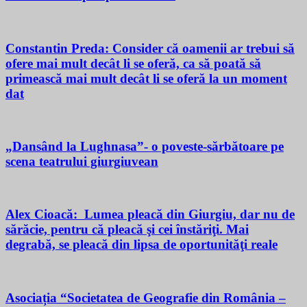
Constantin Preda: Consider că oamenii ar trebui să
ofere mai mult decât li se oferă, ca să poată să
primească mai mult decât li se oferă la un moment
dat
„Dansând la Lughnasa”- o poveste-sărbătoare pe
scena teatrului giurgiuvean
Alex Cioacă: Lumea pleacă din Giurgiu, dar nu de
sărăcie, pentru că pleacă şi cei înstăriţi. Mai
degrabă, se pleacă din lipsa de oportunităţi reale
Asociația “Societatea de Geografie din România –