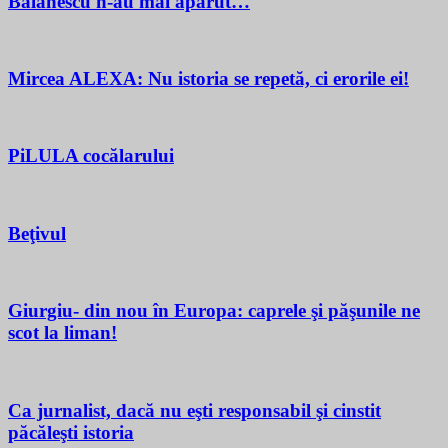
Bălănescu n-au mai apărut…
Mircea ALEXA: Nu istoria se repetă, ci erorile ei!
PiLULA cocălarului
Beţivul
Giurgiu- din nou în Europa: caprele şi păşunile ne
scot la liman!
Ca jurnalist, dacă nu eşti responsabil şi cinstit
păcăleşti istoria