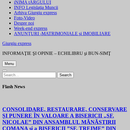
iNIMA tÂRGULUI
INFO Legislaţia Muncii
Arhiva Giurgiu express
Foto-Video
Despre noi
Week-end express
ANUNŢURI -MATRIMONIALE şi IMOBILIARE
Giurgiu express
INFORMAŢIE ŞI OPINIE – ECHILIBRU şi BUN-SIMŢ
Menu
Search
Search
for:
Flash News
CONSOLIDARE, RESTAURARE, CONSERVARE
ȘI PUNERE ÎN VALOARE A BISERICII „SF.
NICOLAE” DIN ANSAMBLUL MĂNĂSTIRII
COMANA și a BISERICII ”SF. TREIME” DIN