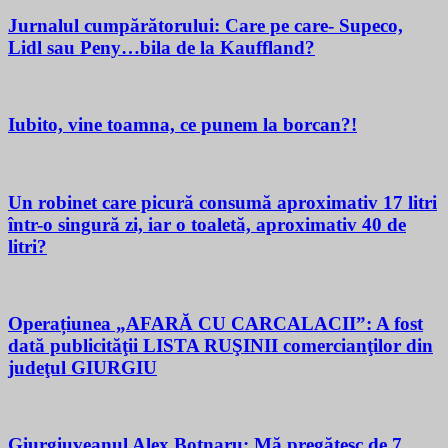
Jurnalul cumpărătorului: Care pe care- Supeco,
Lidl sau Peny…bila de la Kauffland?
Iubito, vine toamna, ce punem la borcan?!
Un robinet care picură consumă aproximativ 17 litri
într-o singură zi, iar o toaletă, aproximativ 40 de
litri?
Operațiunea „AFARĂ CU CARCALACII”: A fost
dată publicităţii LISTA RUŞINII comercianţilor din
judeţul GIURGIU
Giurgiuveanul Alex Botnaru: Mă pregătesc de 7