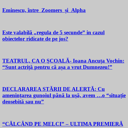
Eminescu, între Zoomers și Alpha
Este valabilă „regula de 5 secunde” in cazul
obiectelor ridicate de pe jos?
TEATRUL, CA O ŞCOALĂ- Ioana Ancuța Vochin:
“Sunt actriță pentru că așa a vrut Dumnezeu!”
DECLARAREA STĂRII DE ALERTĂ: Cu
ameninţarea gunoiul până la uşă, avem …o “situație
deosebită sau nu”
“CĂLCÂND PE MELCI” – ULTIMA PREMIERĂ