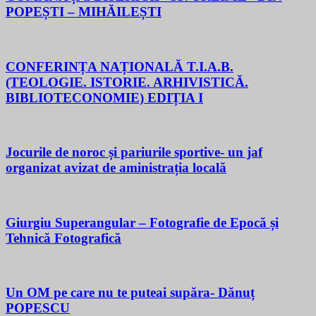
POPEȘTI – MIHĂILEȘTI
CONFERINȚA NAȚIONALĂ T.I.A.B.
(TEOLOGIE. ISTORIE. ARHIVISTICĂ.
BIBLIOTECONOMIE) EDIȚIA I
Jocurile de noroc și pariurile sportive- un jaf
organizat avizat de aministrația locală
Giurgiu Superangular – Fotografie de Epocă și
Tehnică Fotografică
Un OM pe care nu te puteai supăra- Dănuț
POPESCU