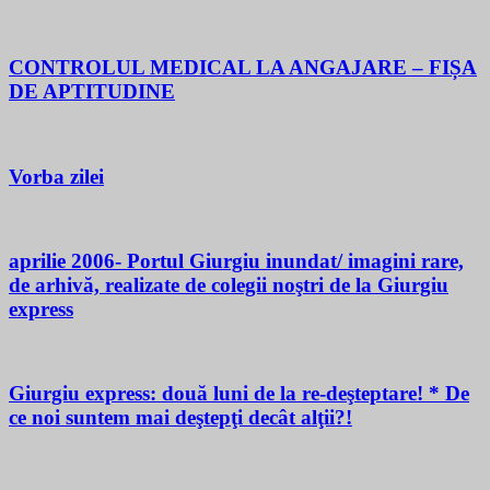
CONTROLUL MEDICAL LA ANGAJARE – FIȘA
DE APTITUDINE
Vorba zilei
aprilie 2006- Portul Giurgiu inundat/ imagini rare,
de arhivă, realizate de colegii noştri de la Giurgiu
express
Giurgiu express: două luni de la re-deşteptare! * De
ce noi suntem mai deştepţi decât alţii?!