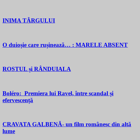
INIMA TÂRGULUI
O duioșie care rușinează… : MARELE ABSENT
ROSTUL și RÂNDUIALA
Boléro: Premiera lui Ravel, între scandal și
efervescență
CRAVATA GALBENĂ- un film românesc din altă
lume