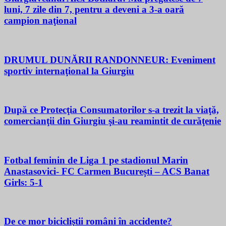
luni, 7 zile din 7, pentru a deveni a 3-a oară
campion naţional
DRUMUL DUNĂRII RANDONNEUR: Eveniment
sportiv internaţional la Giurgiu
După ce Protecţia Consumatorilor s-a trezit la viaţă,
comercianţii din Giurgiu şi-au reamintit de curăţenie
Fotbal feminin de Liga 1 pe stadionul Marin
Anastasovici- FC Carmen București – ACS Banat
Girls: 5-1
De ce mor bicicliştii români în accidente?