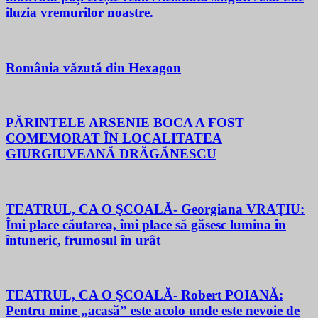
iluzia vremurilor noastre.
România văzută din Hexagon
PĂRINTELE ARSENIE BOCA A FOST
COMEMORAT ÎN LOCALITATEA
GIURGIUVEANĂ DRĂGĂNESCU
TEATRUL, CA O ŞCOALĂ- Georgiana VRAŢIU:
Îmi place căutarea, îmi place să găsesc lumina în
întuneric, frumosul în urât
TEATRUL, CA O ŞCOALĂ- Robert POIANĂ:
Pentru mine „acasă” este acolo unde este nevoie de