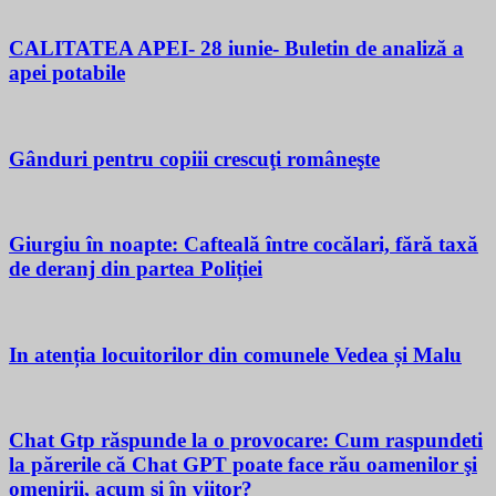
CALITATEA APEI- 28 iunie- Buletin de analiză a
apei potabile
Gânduri pentru copiii crescuţi româneşte
Giurgiu în noapte: Cafteală între cocălari, fără taxă
de deranj din partea Poliției
In atenția locuitorilor din comunele Vedea și Malu
Chat Gtp răspunde la o provocare: Cum raspundeti
la părerile că Chat GPT poate face rău oamenilor şi
omenirii, acum si în viitor?