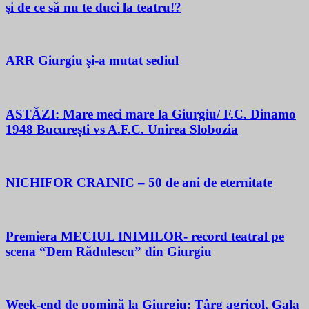
şi de ce să nu te duci la teatru!?
ARR Giurgiu şi-a mutat sediul
ASTĂZI: Mare meci mare la Giurgiu/ F.C. Dinamo
1948 București vs A.F.C. Unirea Slobozia
NICHIFOR CRAINIC – 50 de ani de eternitate
Premiera MECIUL INIMILOR- record teatral pe
scena “Dem Rădulescu” din Giurgiu
Week-end de pomină la Giurgiu: Târg agricol, Gala