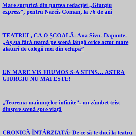
Mare surpriză din partea redacţiei „Giurgiu
express”, pentru Narcis Coman, la 76 de ani
TEATRUL, CA O ŞCOALĂ: Ana Sivu- Daponte-
„Aș sta fără teamă pe scenă lângă orice actor mare
alături de colegii mei din echipă”
UN MARE VIS FRUMOS S-A STINS… ASTRA
GIURGIU NU MAI ESTE!
„Teorema maimuţelor infinite”- un zâmbet trist
dinspre scenă spre viaţă
CRONICĂ ÎNTÂRZIATĂ: De ce să te duci la teatru