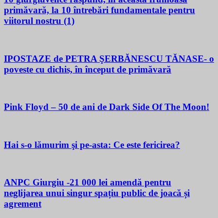
primăvară, la 10 întrebări fundamentale pentru
viitorul nostru (1)
IPOSTAZE de PETRA ŞERBĂNESCU TĂNASE- o
poveste cu dichis, în început de primăvară
Pink Floyd – 50 de ani de Dark Side Of The Moon!
Hai s-o lămurim şi pe-asta: Ce este fericirea?
ANPC Giurgiu -21 000 lei amendă pentru
neglijarea unui singur spațiu public de joacă și
agrement