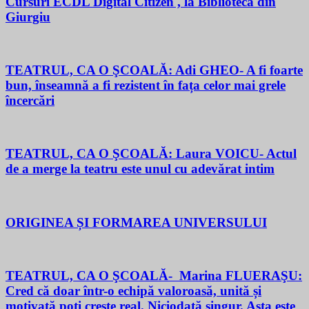
Cursuri ECDL Digital Citizen , la Biblioteca din
Giurgiu
TEATRUL, CA O ŞCOALĂ: Adi GHEO- A fi foarte
bun, înseamnă a fi rezistent în fața celor mai grele
încercări
TEATRUL, CA O ŞCOALĂ: Laura VOICU- Actul
de a merge la teatru este unul cu adevărat intim
ORIGINEA ȘI FORMAREA UNIVERSULUI
TEATRUL, CA O ŞCOALĂ- Marina FLUERAŞU:
Cred că doar într-o echipă valoroasă, unită și
motivată poți crește real. Niciodată singur. Asta este