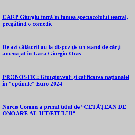
CARP Giurgiu intră în lumea spectacolului teatral,
pregătind o comedie
De azi călătorii au la dispoziție un stand de cărți
amenajat în Gara Giurgiu Oraș
PRONOSTIC: Giurgiuvenii și calificarea naționalei
în “optimile” Euro 2024
Narcis Coman a primit titlul de “CETĂȚEAN DE
ONOARE AL JUDEȚULUI”