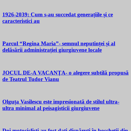
1926-2039: Cum s-au succedat generațiile și ce
caracteristici au
Parcul “Regina Maria”- semnul neputinței și al
delăsării administrației giurgiuvene locale
JOCUL DE-A VACANŢA- o alegere subtilă propusă
de Teatrul Tudor Vianu
Olguța Vasilescu este impresionată de stilul ultra-
ultra minimal al peisagisticii giurgiuvene
Doi motocicliști au fost dați dispăruți în boscheții din