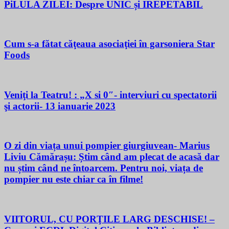
PiLULA ZILEI: Despre UNIC și IREPETABIL
Cum s-a fătat căţeaua asociaţiei în garsoniera Star
Foods
Veniţi la Teatru! : „X si 0″- interviuri cu spectatorii
şi actorii- 13 ianuarie 2023
O zi din viața unui pompier giurgiuvean- Marius
Liviu Cămărașu: Știm când am plecat de acasă dar
nu știm când ne întoarcem. Pentru noi, viața de
pompier nu este chiar ca în filme!
VIITORUL, CU PORŢILE LARG DESCHISE! –