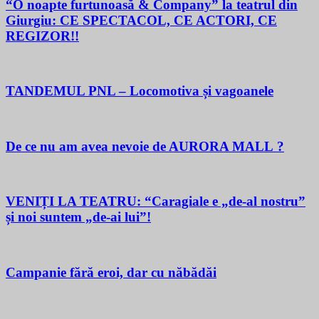
“O noapte furtunoasă & Company” la teatrul din
Giurgiu: CE SPECTACOL, CE ACTORI, CE
REGIZOR!!
TANDEMUL PNL – Locomotiva și vagoanele
De ce nu am avea nevoie de AURORA MALL ?
VENIȚI LA TEATRU: “Caragiale e „de-al nostru”
și noi suntem „de-ai lui”!
Campanie fără eroi, dar cu năbădăi