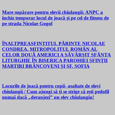
Mare supărare pentru elevii chiulangii: ANPC a
închis temporar locul de joacă și pe cel de fitness de
pe strada Nicolae Gogol
ÎNALTPREASFINȚITUL PĂRINTE NICOLAE
CONDREA, MITROPOLITUL ROMÂN AL
CELOR DOUĂ AMERICI A SĂVÂRŞIT SFÂNTA
LITURGHIE ÎN BISERICA PAROHIEI SFINŢII
MARTIRI BRÂNCOVENI ȘI SF. SOFIA
Locurile de joacă pentru copii- asaltate de elevi
chiulangii / Cum ajungi să ți se strige că ești pedofil
numai dacă „deranjezi” un elev chiulangiu!