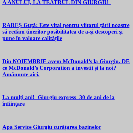
A ANULUI, LA TEATRUL DIN GIURGIU
RAREȘ Guță: Este vital pentru viitorul țării noastre
să redăm tinerilor posibilitatea de a-și descoperi și
pune în valoare calitățile
Din NOIEMBRIE avem McDonald’s la Giurgiu. DE
ce McDonald’s Corporation a investit și la noi?
Amănunte aici.
La mulţi ani! -Giurgiu express- 30 de ani de la
înfiinţare
Apa Service Giurgiu curățarea bazinelor