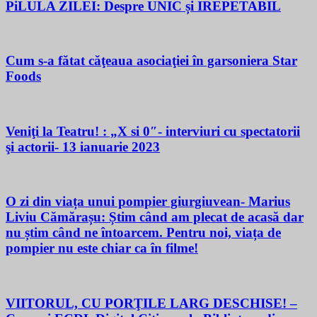
PiLULA ZILEI: Despre UNIC și IREPETABIL
Cum s-a fătat căţeaua asociaţiei în garsoniera Star
Foods
Veniţi la Teatru! : „X si 0″- interviuri cu spectatorii
şi actorii- 13 ianuarie 2023
O zi din viața unui pompier giurgiuvean- Marius
Liviu Cămărașu: Știm când am plecat de acasă dar
nu știm când ne întoarcem. Pentru noi, viața de
pompier nu este chiar ca în filme!
VIITORUL, CU PORŢILE LARG DESCHISE! –