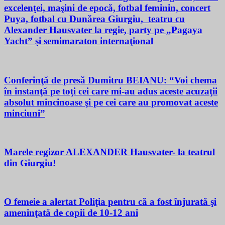
excelenţei, maşini de epocă, fotbal feminin, concert
Puya, fotbal cu Dunărea Giurgiu, teatru cu
Alexander Hausvater la regie, party pe „Pagaya
Yacht” şi semimaraton internaţional
Conferinţă de presă Dumitru BEIANU: “Voi chema
în instanţă pe toţi cei care mi-au adus aceste acuzaţii
absolut mincinoase şi pe cei care au promovat aceste
minciuni”
Marele regizor ALEXANDER Hausvater- la teatrul
din Giurgiu!
O femeie a alertat Poliţia pentru că a fost înjurată şi
ameninţată de copii de 10-12 ani