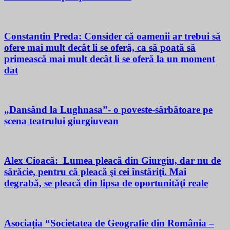
Constantin Preda: Consider că oamenii ar trebui să
ofere mai mult decât li se oferă, ca să poată să
primească mai mult decât li se oferă la un moment
dat
„Dansând la Lughnasa”- o poveste-sărbătoare pe
scena teatrului giurgiuvean
Alex Cioacă: Lumea pleacă din Giurgiu, dar nu de
sărăcie, pentru că pleacă şi cei înstăriţi. Mai
degrabă, se pleacă din lipsa de oportunităţi reale
Asociația “Societatea de Geografie din România –