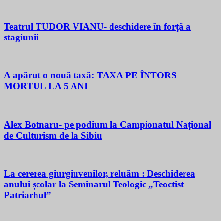
Teatrul TUDOR VIANU- deschidere în forţă a
stagiunii
A apărut o nouă taxă: TAXA PE ÎNTORS
MORTUL LA 5 ANI
Alex Botnaru- pe podium la Campionatul Naţional
de Culturism de la Sibiu
La cererea giurgiuvenilor, reluăm : Deschiderea
anului școlar la Seminarul Teologic „Teoctist
Patriarhul”