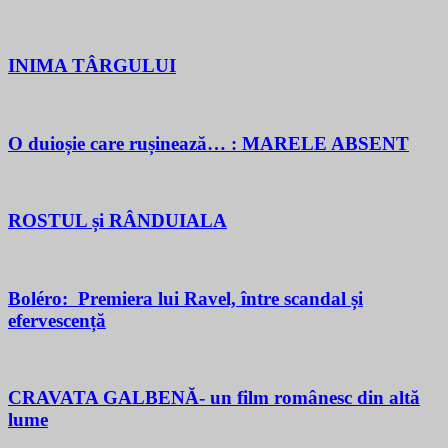
INIMA TÂRGULUI
O duioșie care rușinează… : MARELE ABSENT
ROSTUL și RÂNDUIALA
Boléro: Premiera lui Ravel, între scandal și
efervescență
CRAVATA GALBENĂ- un film românesc din altă
lume