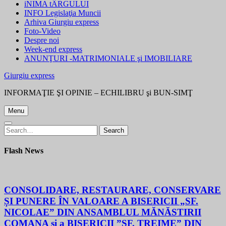
iNIMA tÂRGULUI
INFO Legislaţia Muncii
Arhiva Giurgiu express
Foto-Video
Despre noi
Week-end express
ANUNŢURI -MATRIMONIALE şi IMOBILIARE
Giurgiu express
INFORMAŢIE ŞI OPINIE – ECHILIBRU şi BUN-SIMŢ
Menu
Search
Search
for:
Flash News
CONSOLIDARE, RESTAURARE, CONSERVARE
ȘI PUNERE ÎN VALOARE A BISERICII „SF.
NICOLAE” DIN ANSAMBLUL MĂNĂSTIRII
COMANA și a BISERICII ”SF. TREIME” DIN