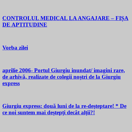
CONTROLUL MEDICAL LA ANGAJARE – FIȘA
DE APTITUDINE
Vorba zilei
aprilie 2006- Portul Giurgiu inundat/ imagini rare,
de arhivă, realizate de colegii noştri de la Giurgiu
express
Giurgiu express: două luni de la re-deşteptare! * De
ce noi suntem mai deştepţi decât alţii?!