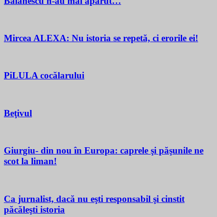
Bălănescu n-au mai apărut…
Mircea ALEXA: Nu istoria se repetă, ci erorile ei!
PiLULA cocălarului
Beţivul
Giurgiu- din nou în Europa: caprele şi păşunile ne
scot la liman!
Ca jurnalist, dacă nu eşti responsabil şi cinstit
păcăleşti istoria