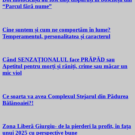
“Parcul fără nume”
Cine suntem și cum ne comportăm în lume?
Temperamentul, personalitatea și caracterul
Când SENZAȚIONALUL face PRĂPĂD sau
Apetitul pentru morți și răniți, crime sau măcar un
mic viol
Ce soarta va avea Complexul Stejarul din Pădurea
Bălănoaiei?!
Zona Liberă Giurgiu- de la pierderi la profit, în fața
unui 2025 cu perspective bune