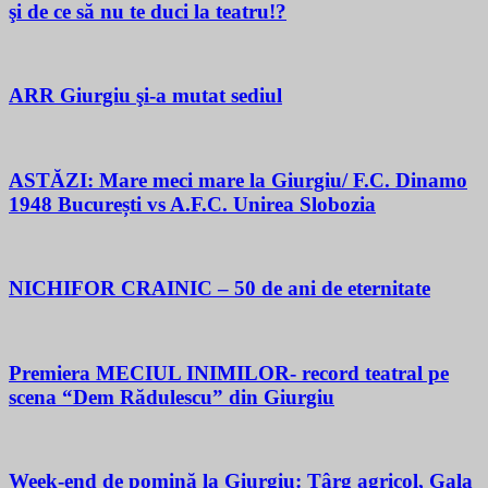
şi de ce să nu te duci la teatru!?
ARR Giurgiu şi-a mutat sediul
ASTĂZI: Mare meci mare la Giurgiu/ F.C. Dinamo
1948 București vs A.F.C. Unirea Slobozia
NICHIFOR CRAINIC – 50 de ani de eternitate
Premiera MECIUL INIMILOR- record teatral pe
scena “Dem Rădulescu” din Giurgiu
Week-end de pomină la Giurgiu: Târg agricol, Gala