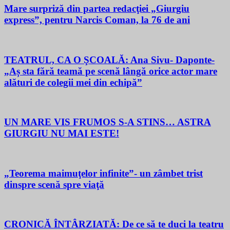
Mare surpriză din partea redacţiei „Giurgiu
express”, pentru Narcis Coman, la 76 de ani
TEATRUL, CA O ŞCOALĂ: Ana Sivu- Daponte-
„Aș sta fără teamă pe scenă lângă orice actor mare
alături de colegii mei din echipă”
UN MARE VIS FRUMOS S-A STINS… ASTRA
GIURGIU NU MAI ESTE!
„Teorema maimuţelor infinite”- un zâmbet trist
dinspre scenă spre viaţă
CRONICĂ ÎNTÂRZIATĂ: De ce să te duci la teatru