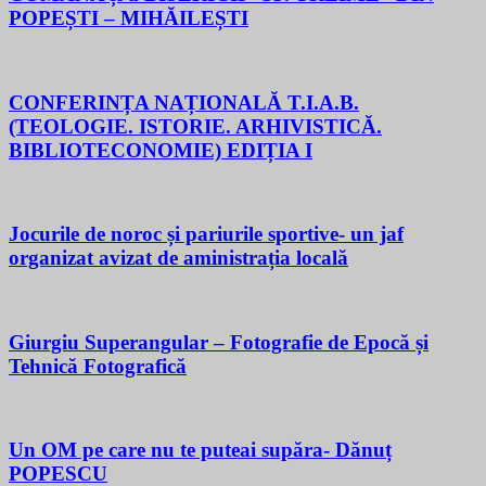
POPEȘTI – MIHĂILEȘTI
CONFERINȚA NAȚIONALĂ T.I.A.B.
(TEOLOGIE. ISTORIE. ARHIVISTICĂ.
BIBLIOTECONOMIE) EDIȚIA I
Jocurile de noroc și pariurile sportive- un jaf
organizat avizat de aministrația locală
Giurgiu Superangular – Fotografie de Epocă și
Tehnică Fotografică
Un OM pe care nu te puteai supăra- Dănuț
POPESCU