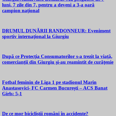
luni, 7 zile din 7, pentru a deveni a 3-a oară
campion naţional
DRUMUL DUNĂRII RANDONNEUR: Eveniment
sportiv internaţional la Giurgiu
După ce Protecţia Consumatorilor s-a trezit la viaţă,
comercianţii din Giurgiu şi-au reamintit de curăţenie
Fotbal feminin de Liga 1 pe stadionul Marin
Anastasovici- FC Carmen București – ACS Banat
Girls: 5-1
De ce mor bicicliştii români în accidente?