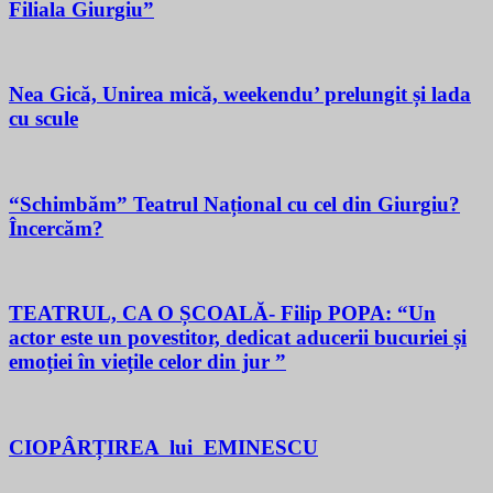
Filiala Giurgiu”
Nea Gică, Unirea mică, weekendu’ prelungit și lada
cu scule
“Schimbăm” Teatrul Național cu cel din Giurgiu?
Încercăm?
TEATRUL, CA O ȘCOALĂ- Filip POPA: “Un
actor este un povestitor, dedicat aducerii bucuriei și
emoției în viețile celor din jur ”
CIOPÂRȚIREA lui EMINESCU