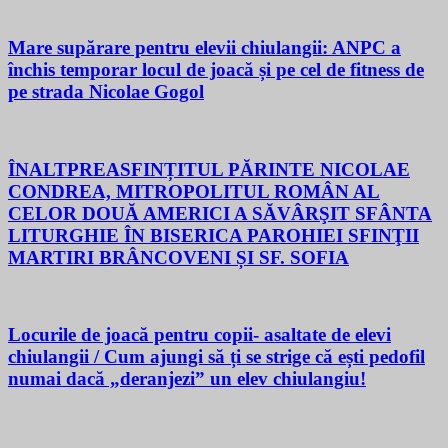
Mare supărare pentru elevii chiulangii: ANPC a
închis temporar locul de joacă și pe cel de fitness de
pe strada Nicolae Gogol
ÎNALTPREASFINȚITUL PĂRINTE NICOLAE
CONDREA, MITROPOLITUL ROMÂN AL
CELOR DOUĂ AMERICI A SĂVÂRŞIT SFÂNTA
LITURGHIE ÎN BISERICA PAROHIEI SFINŢII
MARTIRI BRÂNCOVENI ȘI SF. SOFIA
Locurile de joacă pentru copii- asaltate de elevi
chiulangii / Cum ajungi să ți se strige că ești pedofil
numai dacă „deranjezi” un elev chiulangiu!