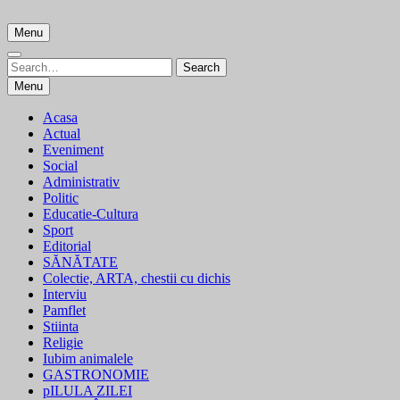
Skip
to
Menu
content
Search
Search
for:
Menu
Acasa
Actual
Eveniment
Social
Administrativ
Politic
Educatie-Cultura
Sport
Editorial
SĂNĂTATE
Colectie, ARTA, chestii cu dichis
Interviu
Pamflet
Stiinta
Religie
Iubim animalele
GASTRONOMIE
pILULA ZILEI