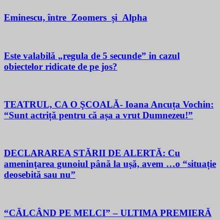
Eminescu, între Zoomers și Alpha
Este valabilă „regula de 5 secunde” in cazul
obiectelor ridicate de pe jos?
TEATRUL, CA O ŞCOALĂ- Ioana Ancuța Vochin:
“Sunt actriță pentru că așa a vrut Dumnezeu!”
DECLARAREA STĂRII DE ALERTĂ: Cu
ameninţarea gunoiul până la uşă, avem …o “situație
deosebită sau nu”
“CĂLCÂND PE MELCI” – ULTIMA PREMIERĂ