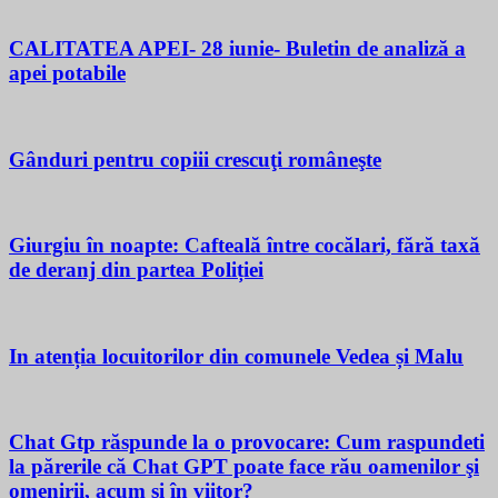
CALITATEA APEI- 28 iunie- Buletin de analiză a
apei potabile
Gânduri pentru copiii crescuţi româneşte
Giurgiu în noapte: Cafteală între cocălari, fără taxă
de deranj din partea Poliției
In atenția locuitorilor din comunele Vedea și Malu
Chat Gtp răspunde la o provocare: Cum raspundeti
la părerile că Chat GPT poate face rău oamenilor şi
omenirii, acum si în viitor?