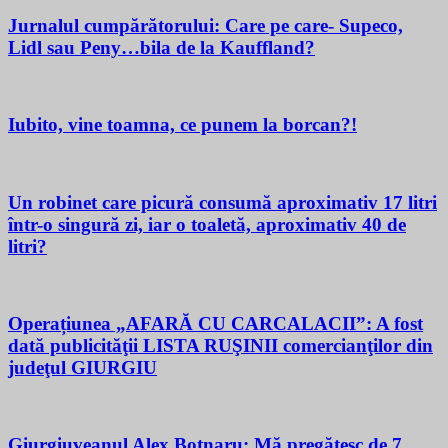
Jurnalul cumpărătorului: Care pe care- Supeco,
Lidl sau Peny…bila de la Kauffland?
Iubito, vine toamna, ce punem la borcan?!
Un robinet care picură consumă aproximativ 17 litri
într-o singură zi, iar o toaletă, aproximativ 40 de
litri?
Operațiunea „AFARĂ CU CARCALACII”: A fost
dată publicităţii LISTA RUŞINII comercianţilor din
judeţul GIURGIU
Giurgiuveanul Alex Botnaru: Mă pregătesc de 7