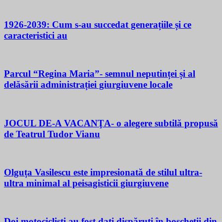
1926-2039: Cum s-au succedat generațiile și ce
caracteristici au
Parcul “Regina Maria”- semnul neputinței și al
delăsării administrației giurgiuvene locale
JOCUL DE-A VACANŢA- o alegere subtilă propusă
de Teatrul Tudor Vianu
Olguța Vasilescu este impresionată de stilul ultra-
ultra minimal al peisagisticii giurgiuvene
Doi motocicliști au fost dați dispăruți în boscheții din