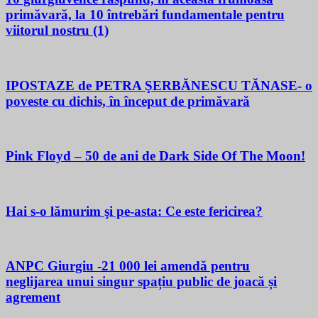
primăvară, la 10 întrebări fundamentale pentru
viitorul nostru (1)
IPOSTAZE de PETRA ŞERBĂNESCU TĂNASE- o
poveste cu dichis, în început de primăvară
Pink Floyd – 50 de ani de Dark Side Of The Moon!
Hai s-o lămurim şi pe-asta: Ce este fericirea?
ANPC Giurgiu -21 000 lei amendă pentru
neglijarea unui singur spațiu public de joacă și
agrement