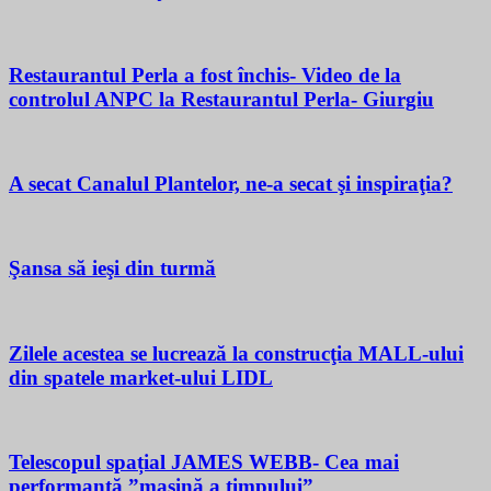
Restaurantul Perla a fost închis- Video de la
controlul ANPC la Restaurantul Perla- Giurgiu
A secat Canalul Plantelor, ne-a secat şi inspiraţia?
Şansa să ieşi din turmă
Zilele acestea se lucrează la construcţia MALL-ului
din spatele market-ului LIDL
Telescopul spațial JAMES WEBB- Cea mai
performantă ”mașină a timpului”