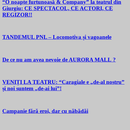
“O noapte furtunoasă & Company” la teatrul din
Giurgiu: CE SPECTACOL, CE ACTORI, CE
REGIZOR!!
TANDEMUL PNL – Locomotiva și vagoanele
De ce nu am avea nevoie de AURORA MALL ?
VENIȚI LA TEATRU: “Caragiale e „de-al nostru”
și noi suntem „de-ai lui”!
Campanie fără eroi, dar cu năbădăi