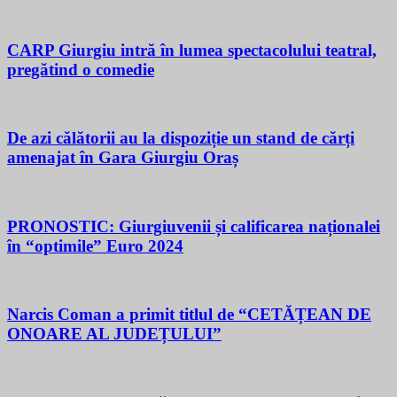
CARP Giurgiu intră în lumea spectacolului teatral,
pregătind o comedie
De azi călătorii au la dispoziție un stand de cărți
amenajat în Gara Giurgiu Oraș
PRONOSTIC: Giurgiuvenii și calificarea naționalei
în “optimile” Euro 2024
Narcis Coman a primit titlul de “CETĂȚEAN DE
ONOARE AL JUDEȚULUI”