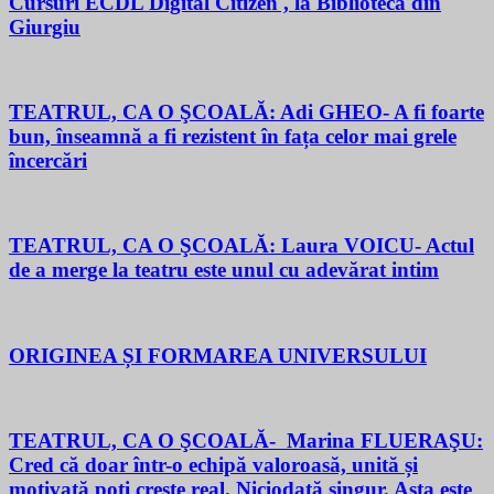
Cursuri ECDL Digital Citizen , la Biblioteca din
Giurgiu
TEATRUL, CA O ŞCOALĂ: Adi GHEO- A fi foarte
bun, înseamnă a fi rezistent în fața celor mai grele
încercări
TEATRUL, CA O ŞCOALĂ: Laura VOICU- Actul
de a merge la teatru este unul cu adevărat intim
ORIGINEA ȘI FORMAREA UNIVERSULUI
TEATRUL, CA O ŞCOALĂ- Marina FLUERAŞU:
Cred că doar într-o echipă valoroasă, unită și
motivată poți crește real. Niciodată singur. Asta este