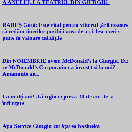
A ANULUI, LA TEATRUL DIN GIURGIU
RAREȘ Guță: Este vital pentru viitorul țării noastre
să redăm tinerilor posibilitatea de a-și descoperi și
pune în valoare calitățile
Din NOIEMBRIE avem McDonald’s la Giurgiu. DE
ce McDonald’s Corporation a investit și la noi?
Amănunte aici.
La mulţi ani! -Giurgiu express- 30 de ani de la
înfiinţare
Apa Service Giurgiu curățarea bazinelor