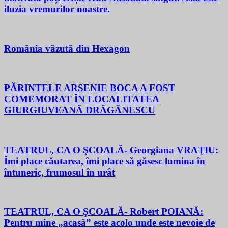
iluzia vremurilor noastre.
România văzută din Hexagon
PĂRINTELE ARSENIE BOCA A FOST
COMEMORAT ÎN LOCALITATEA
GIURGIUVEANĂ DRĂGĂNESCU
TEATRUL, CA O ŞCOALĂ- Georgiana VRAŢIU:
Îmi place căutarea, îmi place să găsesc lumina în
întuneric, frumosul în urât
TEATRUL, CA O ŞCOALĂ- Robert POIANĂ:
Pentru mine „acasă” este acolo unde este nevoie de