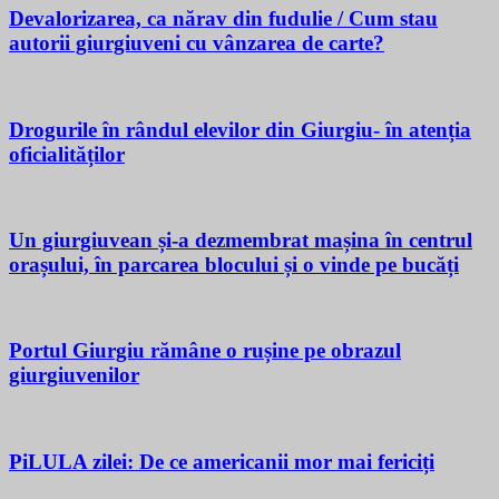
Devalorizarea, ca nărav din fudulie / Cum stau
autorii giurgiuveni cu vânzarea de carte?
Drogurile în rândul elevilor din Giurgiu- în atenția
oficialităților
Un giurgiuvean și-a dezmembrat mașina în centrul
orașului, în parcarea blocului și o vinde pe bucăți
Portul Giurgiu rămâne o rușine pe obrazul
giurgiuvenilor
PiLULA zilei: De ce americanii mor mai fericiți