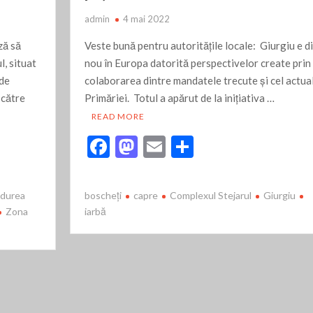
admin
4 mai 2022
ză să
Veste bună pentru autorităţile locale: Giurgiu e d
l, situat
nou în Europa datorită perspectivelor create prin
 de
colaborarea dintre mandatele trecute şi cel actual
 către
Primăriei. Totul a apărut de la iniţiativa …
READ MORE
F
M
E
P
ac
as
m
ar
e
to
ai
ta
ădurea
boscheţi
capre
Complexul Stejarul
Giurgiu
b
d
l
je
Zona
iarbă
o
o
az
o
n
ă
k