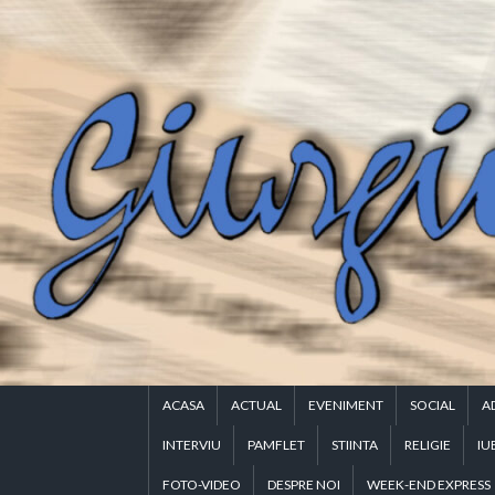
Skip
to
content
ACASA
ACTUAL
EVENIMENT
SOCIAL
A
INTERVIU
PAMFLET
STIINTA
RELIGIE
IU
FOTO-VIDEO
DESPRE NOI
WEEK-END EXPRESS