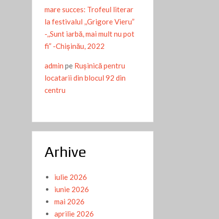
mare succes: Trofeul literar
la festivalul ,,Grigore Vieru”
-,,Sunt iarbă, mai mult nu pot
fi” -Chişinău, 2022
admin
pe
Ruşinică pentru
locatarii din blocul 92 din
centru
Arhive
iulie 2026
iunie 2026
mai 2026
aprilie 2026