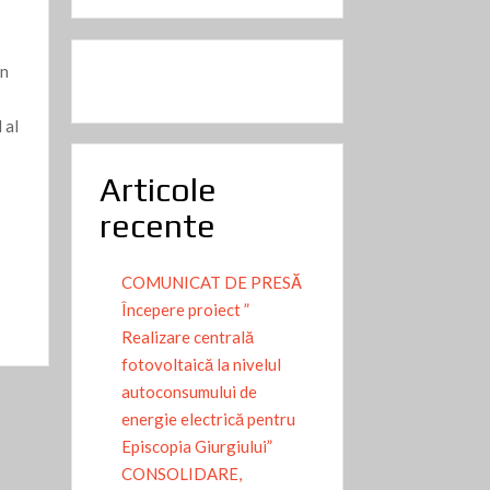
in
 al
Articole
recente
COMUNICAT DE PRESĂ
Începere proiect ”
Realizare centrală
fotovoltaică la nivelul
autoconsumului de
energie electrică pentru
Episcopia Giurgiului”
CONSOLIDARE,