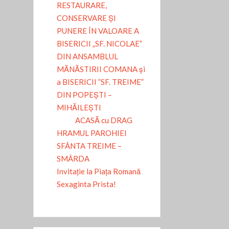
RESTAURARE,
CONSERVARE ȘI
PUNERE ÎN VALOARE A
BISERICII „SF. NICOLAE”
DIN ANSAMBLUL
MĂNĂSTIRII COMANA și
a BISERICII ”SF. TREIME”
DIN POPEȘTI –
MIHĂILEȘTI
ACASĂ cu DRAG
HRAMUL PAROHIEI
SFÂNTA TREIME –
SMÂRDA
Invitație la Piața Romană
Sexaginta Prista!