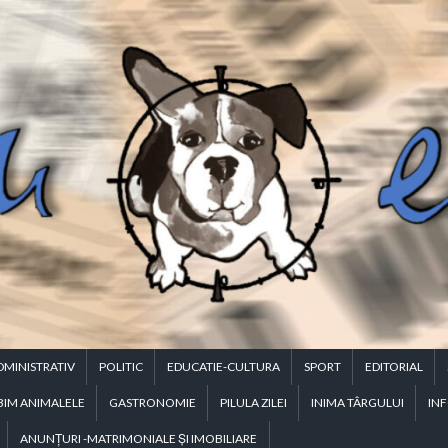
DMINISTRATIV
POLITIC
EDUCATIE-CULTURA
SPORT
EDITORIAL
BIM ANIMALELE
GASTRONOMIE
PILULA ZILEI
INIMA TÂRGULUI
INF
ANUNŢURI -MATRIMONIALE ŞI IMOBILIARE