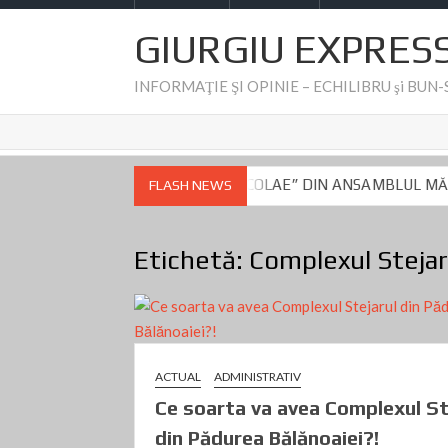
GIURGIU EXPRES
INFORMAŢIE ŞI OPINIE – ECHILIBRU şi BUN
 BISERICII „SF. NICOLAE” DIN ANSAMBLUL MĂNĂSTIRII COMANA 
FLASH NEWS
n Giurgiu- Dumitru Beianu este vizat de controlul DNA de azi
Fake
 BISERICII „SF. NICOLAE” DIN ANSAMBLUL MĂNĂSTIRII COMANA 
Etichetă:
Complexul Stejar
n Giurgiu- Dumitru Beianu este vizat de controlul DNA de azi
Fake
ACTUAL
ADMINISTRATIV
Ce soarta va avea Complexul St
din Pădurea Bălănoaiei?!