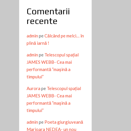
Comentarii
recente
admin
pe
Călcând pe melci… în
plină iarnă !
admin
pe
Telescopul spațial
JAMES WEBB- Cea mai
performantă ”mașină a
timpului”
Aurora
pe
Telescopul spațial
JAMES WEBB- Cea mai
performantă ”mașină a
timpului”
admin
pe
Poeta giurgiuveană
Marioara NEDEA- un nou