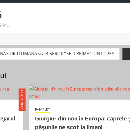
S
-SIMŢ
și a BISERICII ”SF. TREIME” DIN POPEȘTI – MIHĂILEȘTI
 News privind preşedintele CJ Dumitru Beianu
Cu politica la car-
și a BISERICII ”SF. TREIME” DIN POPEȘTI – MIHĂILEȘTI
ul
 News privind preşedintele CJ Dumitru Beianu
Cu politica la car-
FEATURED
PAMFLET
ejarul
Giurgiu- din nou în Europa: caprele 
păşunile ne scot la liman!