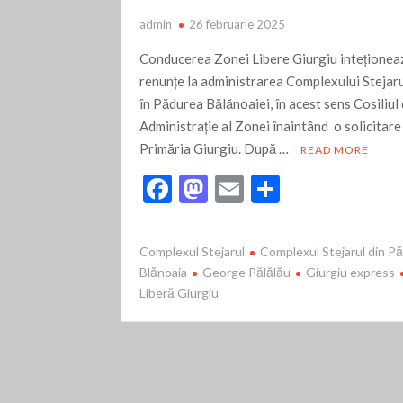
admin
26 februarie 2025
Conducerea Zonei Libere Giurgiu inteționea
renunțe la administrarea Complexului Stejaru
în Pădurea Bălănoaiei, în acest sens Cosiliul
Administrație al Zonei înaintând o solicitare
Primăria Giurgiu. După …
READ MORE
F
M
E
P
ac
as
m
ar
e
to
ai
ta
Complexul Stejarul
Complexul Stejarul din P
b
d
l
je
Blănoaia
George Pălălău
Giurgiu express
Liberă Giurgiu
o
o
az
o
n
ă
k