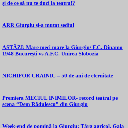
şi de ce să nu te duci la teatru!?
ARR Giurgiu şi-a mutat sediul
ASTĂZI: Mare meci mare la Giurgiu/ F.C. Dinamo
1948 București vs A.F.C. Unirea Slobozia
NICHIFOR CRAINIC – 50 de ani de eternitate
Premiera MECIUL INIMILOR- record teatral pe
scena “Dem Rădulescu” din Giurgiu
Week-end de pomină la Giurgiu: Târg agricol, Gala