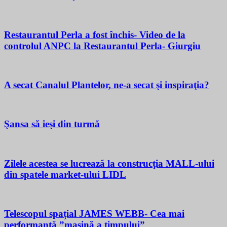
Restaurantul Perla a fost închis- Video de la
controlul ANPC la Restaurantul Perla- Giurgiu
A secat Canalul Plantelor, ne-a secat şi inspiraţia?
Şansa să ieşi din turmă
Zilele acestea se lucrează la construcţia MALL-ului
din spatele market-ului LIDL
Telescopul spațial JAMES WEBB- Cea mai
performantă ”mașină a timpului”