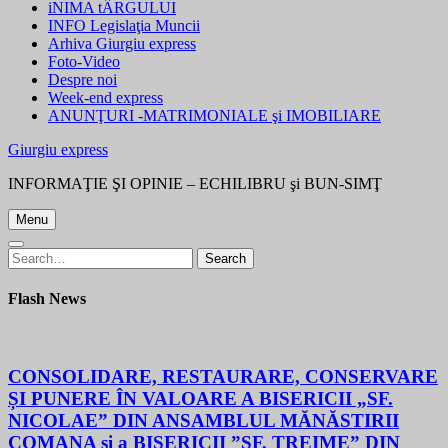
iNIMA tÂRGULUI
INFO Legislaţia Muncii
Arhiva Giurgiu express
Foto-Video
Despre noi
Week-end express
ANUNŢURI -MATRIMONIALE şi IMOBILIARE
Giurgiu express
INFORMAŢIE ŞI OPINIE – ECHILIBRU şi BUN-SIMŢ
Menu
Search
Search
for:
Flash News
CONSOLIDARE, RESTAURARE, CONSERVARE
ȘI PUNERE ÎN VALOARE A BISERICII „SF.
NICOLAE” DIN ANSAMBLUL MĂNĂSTIRII
COMANA și a BISERICII ”SF. TREIME” DIN