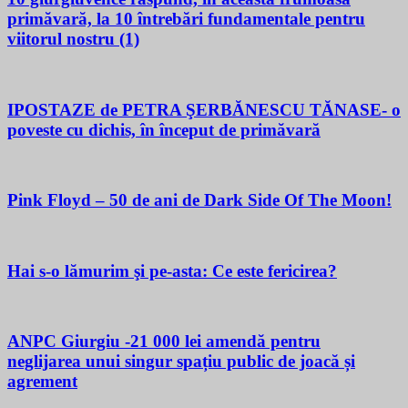
primăvară, la 10 întrebări fundamentale pentru
viitorul nostru (1)
IPOSTAZE de PETRA ŞERBĂNESCU TĂNASE- o
poveste cu dichis, în început de primăvară
Pink Floyd – 50 de ani de Dark Side Of The Moon!
Hai s-o lămurim şi pe-asta: Ce este fericirea?
ANPC Giurgiu -21 000 lei amendă pentru
neglijarea unui singur spațiu public de joacă și
agrement