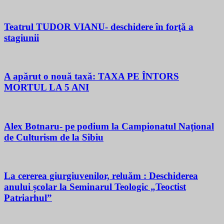
Teatrul TUDOR VIANU- deschidere în forţă a
stagiunii
A apărut o nouă taxă: TAXA PE ÎNTORS
MORTUL LA 5 ANI
Alex Botnaru- pe podium la Campionatul Naţional
de Culturism de la Sibiu
La cererea giurgiuvenilor, reluăm : Deschiderea
anului școlar la Seminarul Teologic „Teoctist
Patriarhul”