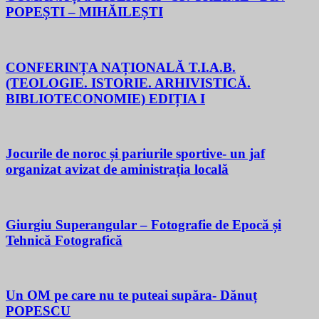
POPEȘTI – MIHĂILEȘTI
CONFERINȚA NAȚIONALĂ T.I.A.B.
(TEOLOGIE. ISTORIE. ARHIVISTICĂ.
BIBLIOTECONOMIE) EDIȚIA I
Jocurile de noroc și pariurile sportive- un jaf
organizat avizat de aministrația locală
Giurgiu Superangular – Fotografie de Epocă și
Tehnică Fotografică
Un OM pe care nu te puteai supăra- Dănuț
POPESCU