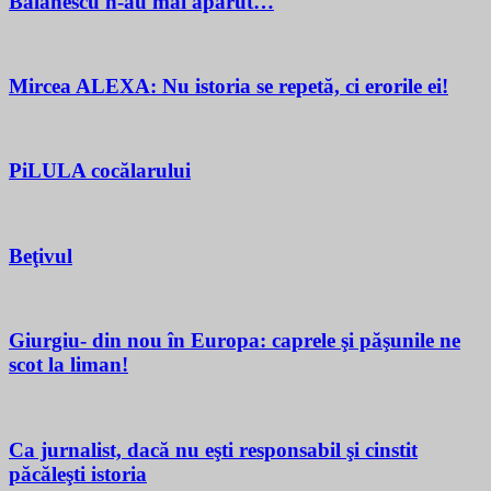
Bălănescu n-au mai apărut…
Mircea ALEXA: Nu istoria se repetă, ci erorile ei!
PiLULA cocălarului
Beţivul
Giurgiu- din nou în Europa: caprele şi păşunile ne
scot la liman!
Ca jurnalist, dacă nu eşti responsabil şi cinstit
păcăleşti istoria