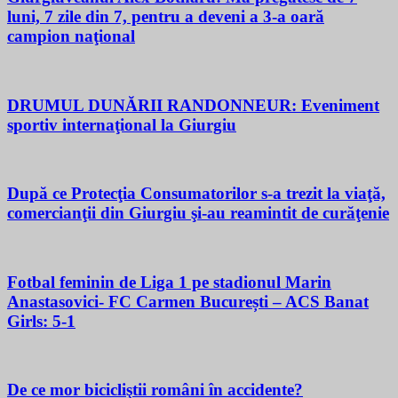
luni, 7 zile din 7, pentru a deveni a 3-a oară
campion naţional
DRUMUL DUNĂRII RANDONNEUR: Eveniment
sportiv internaţional la Giurgiu
După ce Protecţia Consumatorilor s-a trezit la viaţă,
comercianţii din Giurgiu şi-au reamintit de curăţenie
Fotbal feminin de Liga 1 pe stadionul Marin
Anastasovici- FC Carmen București – ACS Banat
Girls: 5-1
De ce mor bicicliştii români în accidente?