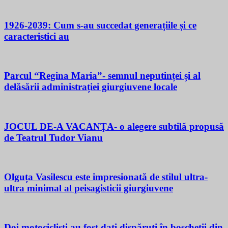
1926-2039: Cum s-au succedat generațiile și ce
caracteristici au
Parcul “Regina Maria”- semnul neputinței și al
delăsării administrației giurgiuvene locale
JOCUL DE-A VACANŢA- o alegere subtilă propusă
de Teatrul Tudor Vianu
Olguța Vasilescu este impresionată de stilul ultra-
ultra minimal al peisagisticii giurgiuvene
Doi motocicliști au fost dați dispăruți în boscheții din