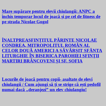
Mare supărare pentru elevii chiulangii: ANPC a
închis temporar locul de joacă și pe cel de fitness de
pe strada Nicolae Gogol
ÎNALTPREASFINȚITUL PĂRINTE NICOLAE
CONDREA, MITROPOLITUL ROMÂN AL
CELOR DOUĂ AMERICI A SĂVÂRŞIT SFÂNTA
LITURGHIE ÎN BISERICA PAROHIEI SFINŢII
MARTIRI BRÂNCOVENI ȘI SF. SOFIA
Locurile de joacă pentru copii- asaltate de elevi
chiulangii / Cum ajungi să ți se strige că ești pedofil
numai dacă „deranjezi” un elev chiulangiu!