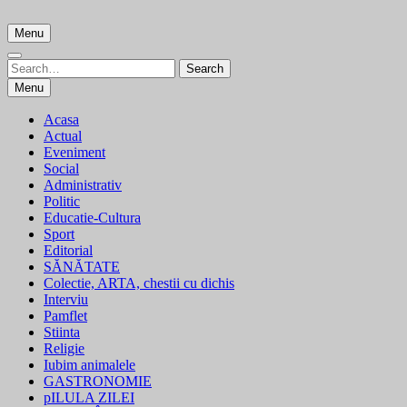
Skip
to
Menu
content
Search
Search
for:
Menu
Acasa
Actual
Eveniment
Social
Administrativ
Politic
Educatie-Cultura
Sport
Editorial
SĂNĂTATE
Colectie, ARTA, chestii cu dichis
Interviu
Pamflet
Stiinta
Religie
Iubim animalele
GASTRONOMIE
pILULA ZILEI