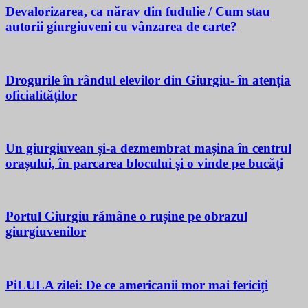
Devalorizarea, ca nărav din fudulie / Cum stau
autorii giurgiuveni cu vânzarea de carte?
Drogurile în rândul elevilor din Giurgiu- în atenția
oficialităților
Un giurgiuvean și-a dezmembrat mașina în centrul
orașului, în parcarea blocului și o vinde pe bucăți
Portul Giurgiu rămâne o rușine pe obrazul
giurgiuvenilor
PiLULA zilei: De ce americanii mor mai fericiți