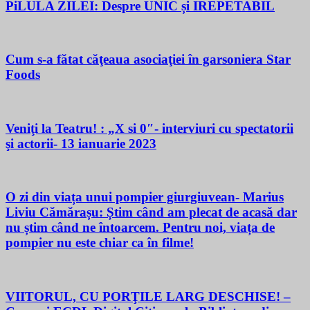
PiLULA ZILEI: Despre UNIC și IREPETABIL
Cum s-a fătat căţeaua asociaţiei în garsoniera Star
Foods
Veniţi la Teatru! : „X si 0″- interviuri cu spectatorii
şi actorii- 13 ianuarie 2023
O zi din viața unui pompier giurgiuvean- Marius
Liviu Cămărașu: Știm când am plecat de acasă dar
nu știm când ne întoarcem. Pentru noi, viața de
pompier nu este chiar ca în filme!
VIITORUL, CU PORŢILE LARG DESCHISE! –