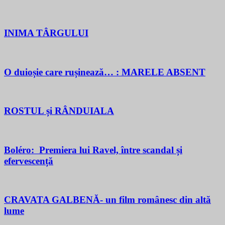
INIMA TÂRGULUI
O duioșie care rușinează… : MARELE ABSENT
ROSTUL și RÂNDUIALA
Boléro: Premiera lui Ravel, între scandal și
efervescență
CRAVATA GALBENĂ- un film românesc din altă
lume