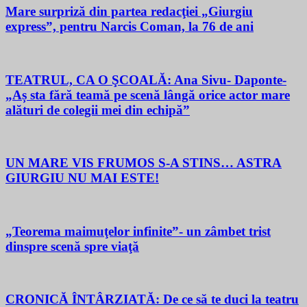
Mare surpriză din partea redacţiei „Giurgiu
express”, pentru Narcis Coman, la 76 de ani
TEATRUL, CA O ŞCOALĂ: Ana Sivu- Daponte-
„Aș sta fără teamă pe scenă lângă orice actor mare
alături de colegii mei din echipă”
UN MARE VIS FRUMOS S-A STINS… ASTRA
GIURGIU NU MAI ESTE!
„Teorema maimuţelor infinite”- un zâmbet trist
dinspre scenă spre viaţă
CRONICĂ ÎNTÂRZIATĂ: De ce să te duci la teatru