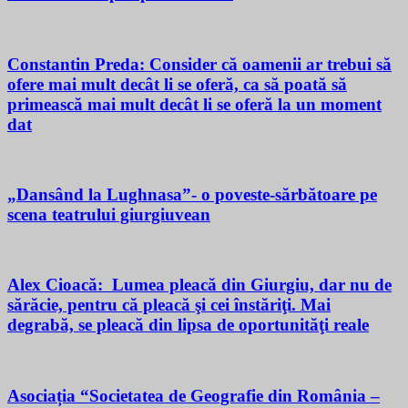
Constantin Preda: Consider că oamenii ar trebui să
ofere mai mult decât li se oferă, ca să poată să
primească mai mult decât li se oferă la un moment
dat
„Dansând la Lughnasa”- o poveste-sărbătoare pe
scena teatrului giurgiuvean
Alex Cioacă: Lumea pleacă din Giurgiu, dar nu de
sărăcie, pentru că pleacă şi cei înstăriţi. Mai
degrabă, se pleacă din lipsa de oportunităţi reale
Asociația “Societatea de Geografie din România –