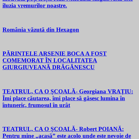
iluzia vremurilor noastre.
România văzută din Hexagon
PĂRINTELE ARSENIE BOCA A FOST
COMEMORAT ÎN LOCALITATEA
GIURGIUVEANĂ DRĂGĂNESCU
TEATRUL, CA O ŞCOALĂ- Georgiana VRAŢIU:
Îmi place căutarea, îmi place să găsesc lumina în
întuneric, frumosul în urât
TEATRUL, CA O ŞCOALĂ- Robert POIANĂ:
Pentru mine „acasă” este acolo unde este nevoie de