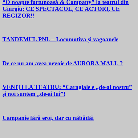
“O noapte furtunoasă & Company” la teatrul din
Giurgiu: CE SPECTACOL, CE ACTORI, CE
REGIZOR!!
TANDEMUL PNL – Locomotiva și vagoanele
De ce nu am avea nevoie de AURORA MALL ?
VENIȚI LA TEATRU: “Caragiale e „de-al nostru”
și noi suntem „de-ai lui”!
Campanie fără eroi, dar cu năbădăi