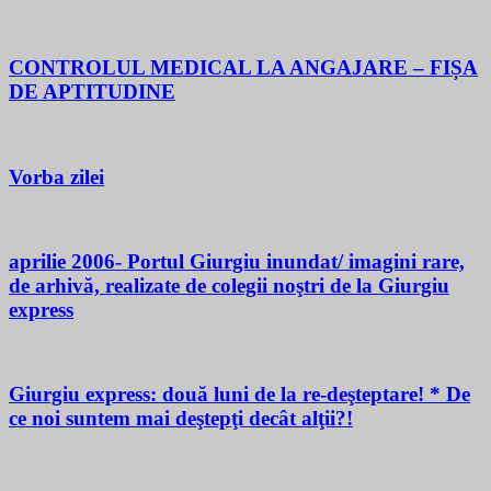
CONTROLUL MEDICAL LA ANGAJARE – FIȘA
DE APTITUDINE
Vorba zilei
aprilie 2006- Portul Giurgiu inundat/ imagini rare,
de arhivă, realizate de colegii noştri de la Giurgiu
express
Giurgiu express: două luni de la re-deşteptare! * De
ce noi suntem mai deştepţi decât alţii?!