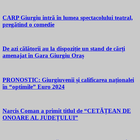
CARP Giurgiu intră în lumea spectacolului teatral,
pregătind o comedie
De azi călătorii au la dispoziție un stand de cărți
amenajat în Gara Giurgiu Oraș
PRONOSTIC: Giurgiuvenii și calificarea naționalei
în “optimile” Euro 2024
Narcis Coman a primit titlul de “CETĂȚEAN DE
ONOARE AL JUDEȚULUI”