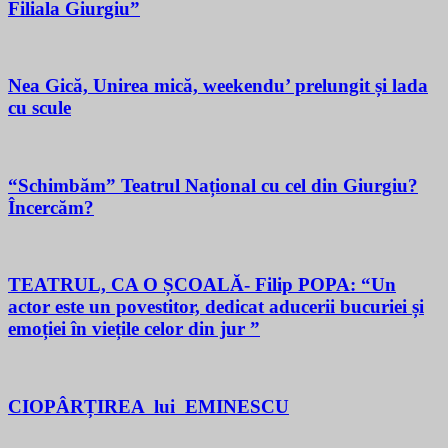
Filiala Giurgiu”
Nea Gică, Unirea mică, weekendu’ prelungit și lada
cu scule
“Schimbăm” Teatrul Național cu cel din Giurgiu?
Încercăm?
TEATRUL, CA O ȘCOALĂ- Filip POPA: “Un
actor este un povestitor, dedicat aducerii bucuriei și
emoției în viețile celor din jur ”
CIOPÂRȚIREA lui EMINESCU