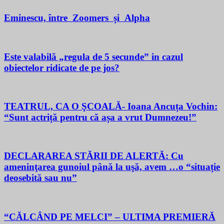
Eminescu, între Zoomers și Alpha
Este valabilă „regula de 5 secunde” in cazul
obiectelor ridicate de pe jos?
TEATRUL, CA O ŞCOALĂ- Ioana Ancuța Vochin:
“Sunt actriță pentru că așa a vrut Dumnezeu!”
DECLARAREA STĂRII DE ALERTĂ: Cu
ameninţarea gunoiul până la uşă, avem …o “situație
deosebită sau nu”
“CĂLCÂND PE MELCI” – ULTIMA PREMIERĂ