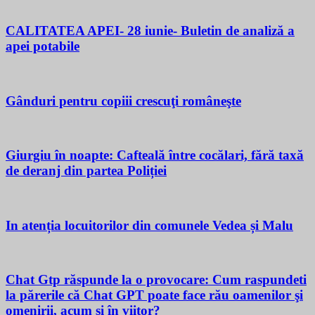
CALITATEA APEI- 28 iunie- Buletin de analiză a
apei potabile
Gânduri pentru copiii crescuţi româneşte
Giurgiu în noapte: Cafteală între cocălari, fără taxă
de deranj din partea Poliției
In atenția locuitorilor din comunele Vedea și Malu
Chat Gtp răspunde la o provocare: Cum raspundeti
la părerile că Chat GPT poate face rău oamenilor şi
omenirii, acum si în viitor?