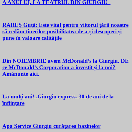
A ANULUI, LA TEATRUL DIN GIURGIU
RAREȘ Guță: Este vital pentru viitorul țării noastre
să redăm tinerilor posibilitatea de a-și descoperi și
pune în valoare calitățile
Din NOIEMBRIE avem McDonald’s la Giurgiu. DE
ce McDonald’s Corporation a investit și la noi?
Amănunte aici.
La mulţi ani! -Giurgiu express- 30 de ani de la
înfiinţare
Apa Service Giurgiu curățarea bazinelor