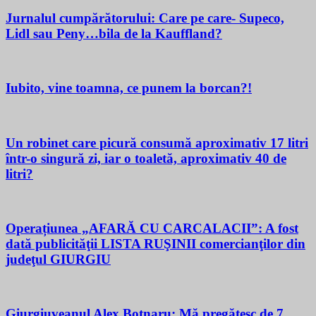
Jurnalul cumpărătorului: Care pe care- Supeco,
Lidl sau Peny…bila de la Kauffland?
Iubito, vine toamna, ce punem la borcan?!
Un robinet care picură consumă aproximativ 17 litri
într-o singură zi, iar o toaletă, aproximativ 40 de
litri?
Operațiunea „AFARĂ CU CARCALACII”: A fost
dată publicităţii LISTA RUŞINII comercianţilor din
judeţul GIURGIU
Giurgiuveanul Alex Botnaru: Mă pregătesc de 7