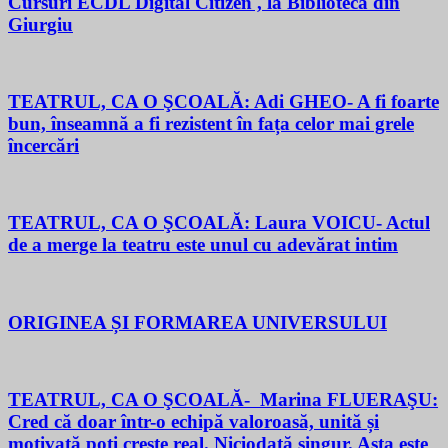
Cursuri ECDL Digital Citizen , la Biblioteca din
Giurgiu
TEATRUL, CA O ŞCOALĂ: Adi GHEO- A fi foarte
bun, înseamnă a fi rezistent în fața celor mai grele
încercări
TEATRUL, CA O ŞCOALĂ: Laura VOICU- Actul
de a merge la teatru este unul cu adevărat intim
ORIGINEA ȘI FORMAREA UNIVERSULUI
TEATRUL, CA O ŞCOALĂ- Marina FLUERAŞU:
Cred că doar într-o echipă valoroasă, unită și
motivată poți crește real. Niciodată singur. Asta este