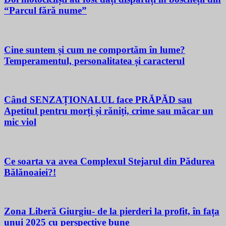
“Parcul fără nume”
Cine suntem și cum ne comportăm în lume?
Temperamentul, personalitatea și caracterul
Când SENZAȚIONALUL face PRĂPĂD sau
Apetitul pentru morți și răniți, crime sau măcar un
mic viol
Ce soarta va avea Complexul Stejarul din Pădurea
Bălănoaiei?!
Zona Liberă Giurgiu- de la pierderi la profit, în fața
unui 2025 cu perspective bune