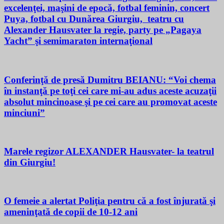
excelenţei, maşini de epocă, fotbal feminin, concert
Puya, fotbal cu Dunărea Giurgiu, teatru cu
Alexander Hausvater la regie, party pe „Pagaya
Yacht” şi semimaraton internaţional
Conferinţă de presă Dumitru BEIANU: “Voi chema
în instanţă pe toţi cei care mi-au adus aceste acuzaţii
absolut mincinoase şi pe cei care au promovat aceste
minciuni”
Marele regizor ALEXANDER Hausvater- la teatrul
din Giurgiu!
O femeie a alertat Poliţia pentru că a fost înjurată şi
ameninţată de copii de 10-12 ani