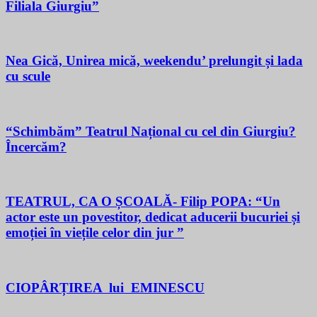
Filiala Giurgiu”
Nea Gică, Unirea mică, weekendu’ prelungit și lada
cu scule
“Schimbăm” Teatrul Național cu cel din Giurgiu?
Încercăm?
TEATRUL, CA O ȘCOALĂ- Filip POPA: “Un
actor este un povestitor, dedicat aducerii bucuriei și
emoției în viețile celor din jur ”
CIOPÂRȚIREA lui EMINESCU