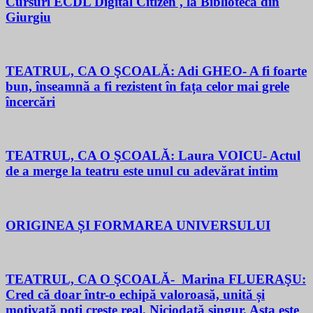
Cursuri ECDL Digital Citizen , la Biblioteca din
Giurgiu
TEATRUL, CA O ŞCOALĂ: Adi GHEO- A fi foarte
bun, înseamnă a fi rezistent în fața celor mai grele
încercări
TEATRUL, CA O ŞCOALĂ: Laura VOICU- Actul
de a merge la teatru este unul cu adevărat intim
ORIGINEA ȘI FORMAREA UNIVERSULUI
TEATRUL, CA O ŞCOALĂ- Marina FLUERAŞU:
Cred că doar într-o echipă valoroasă, unită și
motivată poți crește real. Niciodată singur. Asta este