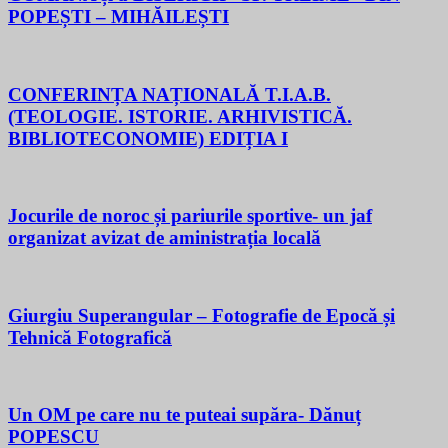
POPEȘTI – MIHĂILEȘTI
CONFERINȚA NAȚIONALĂ T.I.A.B.
(TEOLOGIE. ISTORIE. ARHIVISTICĂ.
BIBLIOTECONOMIE) EDIȚIA I
Jocurile de noroc și pariurile sportive- un jaf
organizat avizat de aministrația locală
Giurgiu Superangular – Fotografie de Epocă și
Tehnică Fotografică
Un OM pe care nu te puteai supăra- Dănuț
POPESCU