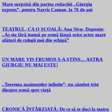
Mare surpriză din partea redacţiei „Giurgiu
express”, pentru Narcis Coman, la 76 de ani
TEATRUL, CA O ŞCOALĂ: Ana Sivu- Daponte-
„Aș sta fără teamă pe scenă lângă orice actor mare
alături de colegii mei din echipă”
UN MARE VIS FRUMOS S-A STINS… ASTRA
GIURGIU NU MAI ESTE!
„Teorema maimuţelor infinite”- un zâmbet trist
dinspre scenă spre viaţă
CRONICĂ ÎNTÂRZIATĂ: De ce să te duci la teatru