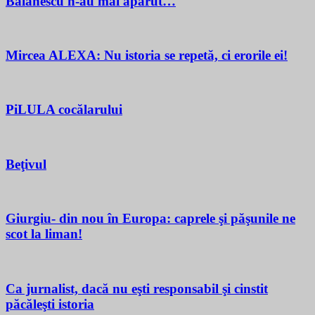
Bălănescu n-au mai apărut…
Mircea ALEXA: Nu istoria se repetă, ci erorile ei!
PiLULA cocălarului
Beţivul
Giurgiu- din nou în Europa: caprele şi păşunile ne
scot la liman!
Ca jurnalist, dacă nu eşti responsabil şi cinstit
păcăleşti istoria