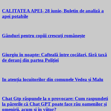
CALITATEA APEI- 28 iunie- Buletin de analiză a
apei potabile
Gânduri pentru copiii crescuţi româneşte
Giurgiu în noapte: Cafteală între cocălari, fără taxă
de deranj din partea Poliției
In atenția locuitorilor din comunele Vedea și Malu
Chat Gtp răspunde la o provocare: Cum raspundeti
la părerile că Chat GPT poate face rău oamenilor şi
omenirii, acum si în viitor?