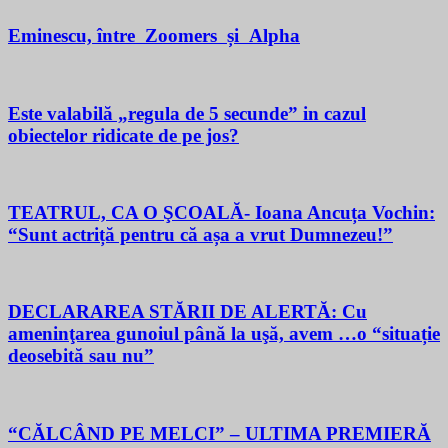
Eminescu, între Zoomers și Alpha
Este valabilă „regula de 5 secunde” in cazul
obiectelor ridicate de pe jos?
TEATRUL, CA O ŞCOALĂ- Ioana Ancuța Vochin:
“Sunt actriță pentru că așa a vrut Dumnezeu!”
DECLARAREA STĂRII DE ALERTĂ: Cu
ameninţarea gunoiul până la uşă, avem …o “situație
deosebită sau nu”
“CĂLCÂND PE MELCI” – ULTIMA PREMIERĂ