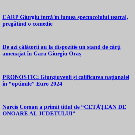
CARP Giurgiu intră în lumea spectacolului teatral,
pregătind o comedie
De azi călătorii au la dispoziție un stand de cărți
amenajat în Gara Giurgiu Oraș
PRONOSTIC: Giurgiuvenii și calificarea naționalei
în “optimile” Euro 2024
Narcis Coman a primit titlul de “CETĂȚEAN DE
ONOARE AL JUDEȚULUI”