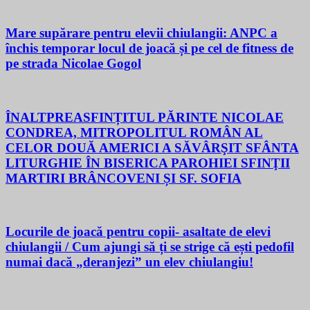
Mare supărare pentru elevii chiulangii: ANPC a
închis temporar locul de joacă și pe cel de fitness de
pe strada Nicolae Gogol
ÎNALTPREASFINȚITUL PĂRINTE NICOLAE
CONDREA, MITROPOLITUL ROMÂN AL
CELOR DOUĂ AMERICI A SĂVÂRŞIT SFÂNTA
LITURGHIE ÎN BISERICA PAROHIEI SFINŢII
MARTIRI BRÂNCOVENI ȘI SF. SOFIA
Locurile de joacă pentru copii- asaltate de elevi
chiulangii / Cum ajungi să ți se strige că ești pedofil
numai dacă „deranjezi” un elev chiulangiu!