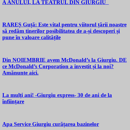
A ANULUI, LA TEATRUL DIN GIURGIU
RAREȘ Guță: Este vital pentru viitorul țării noastre
să redăm tinerilor posibilitatea de a-și descoperi și
pune în valoare calitățile
Din NOIEMBRIE avem McDonald’s la Giurgiu. DE
ce McDonald’s Corporation a investit și la noi?
Amănunte aici.
La mulţi ani! -Giurgiu express- 30 de ani de la
înfiinţare
Apa Service Giurgiu curățarea bazinelor