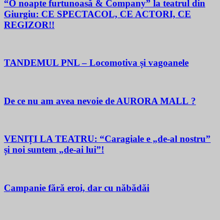
“O noapte furtunoasă & Company” la teatrul din
Giurgiu: CE SPECTACOL, CE ACTORI, CE
REGIZOR!!
TANDEMUL PNL – Locomotiva și vagoanele
De ce nu am avea nevoie de AURORA MALL ?
VENIȚI LA TEATRU: “Caragiale e „de-al nostru”
și noi suntem „de-ai lui”!
Campanie fără eroi, dar cu năbădăi