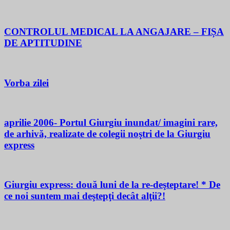
CONTROLUL MEDICAL LA ANGAJARE – FIȘA
DE APTITUDINE
Vorba zilei
aprilie 2006- Portul Giurgiu inundat/ imagini rare,
de arhivă, realizate de colegii noştri de la Giurgiu
express
Giurgiu express: două luni de la re-deşteptare! * De
ce noi suntem mai deştepţi decât alţii?!