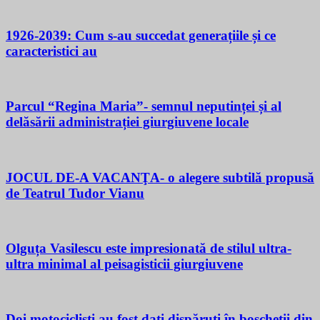
1926-2039: Cum s-au succedat generațiile și ce
caracteristici au
Parcul “Regina Maria”- semnul neputinței și al
delăsării administrației giurgiuvene locale
JOCUL DE-A VACANŢA- o alegere subtilă propusă
de Teatrul Tudor Vianu
Olguța Vasilescu este impresionată de stilul ultra-
ultra minimal al peisagisticii giurgiuvene
Doi motocicliști au fost dați dispăruți în boscheții din