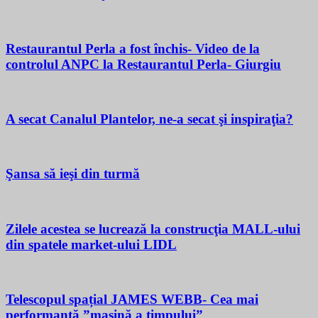
Restaurantul Perla a fost închis- Video de la
controlul ANPC la Restaurantul Perla- Giurgiu
A secat Canalul Plantelor, ne-a secat şi inspiraţia?
Şansa să ieşi din turmă
Zilele acestea se lucrează la construcţia MALL-ului
din spatele market-ului LIDL
Telescopul spațial JAMES WEBB- Cea mai
performantă ”mașină a timpului”