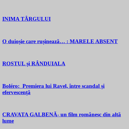
INIMA TÂRGULUI
O duioșie care rușinează… : MARELE ABSENT
ROSTUL și RÂNDUIALA
Boléro: Premiera lui Ravel, între scandal și
efervescență
CRAVATA GALBENĂ- un film românesc din altă
lume