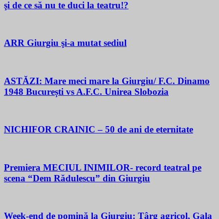
şi de ce să nu te duci la teatru!?
ARR Giurgiu şi-a mutat sediul
ASTĂZI: Mare meci mare la Giurgiu/ F.C. Dinamo
1948 București vs A.F.C. Unirea Slobozia
NICHIFOR CRAINIC – 50 de ani de eternitate
Premiera MECIUL INIMILOR- record teatral pe
scena “Dem Rădulescu” din Giurgiu
Week-end de pomină la Giurgiu: Târg agricol, Gala