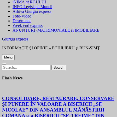
iNIMA tÂRGULUI
INFO Legislaţia Muncii
Arhiva Giurgiu express
Foto-Video
Despre noi
Week-end express
ANUNŢURI -MATRIMONIALE şi IMOBILIARE
Giurgiu express
INFORMAŢIE ŞI OPINIE – ECHILIBRU şi BUN-SIMŢ
Menu
Search
Search
for:
Flash News
CONSOLIDARE, RESTAURARE, CONSERVARE
ȘI PUNERE ÎN VALOARE A BISERICII „SF.
NICOLAE” DIN ANSAMBLUL MĂNĂSTIRII
COMANA și a BISERICII ”SF. TREIME” DIN