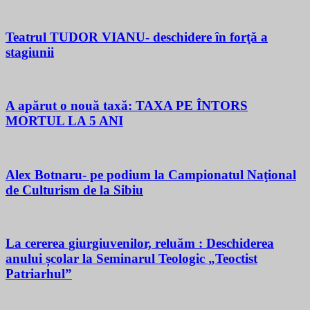
Teatrul TUDOR VIANU- deschidere în forţă a
stagiunii
A apărut o nouă taxă: TAXA PE ÎNTORS
MORTUL LA 5 ANI
Alex Botnaru- pe podium la Campionatul Naţional
de Culturism de la Sibiu
La cererea giurgiuvenilor, reluăm : Deschiderea
anului școlar la Seminarul Teologic „Teoctist
Patriarhul”