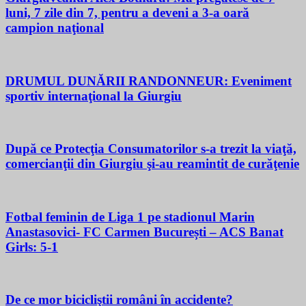
luni, 7 zile din 7, pentru a deveni a 3-a oară
campion naţional
DRUMUL DUNĂRII RANDONNEUR: Eveniment
sportiv internaţional la Giurgiu
După ce Protecţia Consumatorilor s-a trezit la viaţă,
comercianţii din Giurgiu şi-au reamintit de curăţenie
Fotbal feminin de Liga 1 pe stadionul Marin
Anastasovici- FC Carmen București – ACS Banat
Girls: 5-1
De ce mor bicicliştii români în accidente?