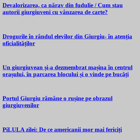
Devalorizarea, ca nărav din fudulie / Cum stau
autorii giurgiuveni cu vânzarea de carte?
Drogurile în rândul elevilor din Giurgiu- în atenția
oficialităților
Un giurgiuvean și-a dezmembrat mașina în centrul
orașului, în parcarea blocului și o vinde pe bucăți
Portul Giurgiu rămâne o rușine pe obrazul
giurgiuvenilor
PiLULA zilei: De ce americanii mor mai fericiți