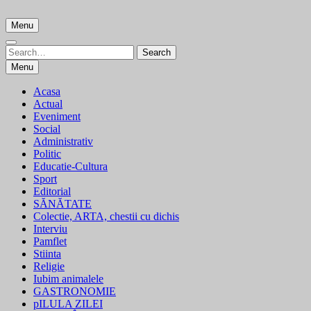
Skip
to
Menu
content
Search
Search
for:
Menu
Acasa
Actual
Eveniment
Social
Administrativ
Politic
Educatie-Cultura
Sport
Editorial
SĂNĂTATE
Colectie, ARTA, chestii cu dichis
Interviu
Pamflet
Stiinta
Religie
Iubim animalele
GASTRONOMIE
pILULA ZILEI