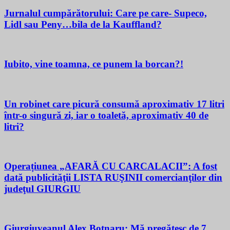
Jurnalul cumpărătorului: Care pe care- Supeco,
Lidl sau Peny…bila de la Kauffland?
Iubito, vine toamna, ce punem la borcan?!
Un robinet care picură consumă aproximativ 17 litri
într-o singură zi, iar o toaletă, aproximativ 40 de
litri?
Operațiunea „AFARĂ CU CARCALACII”: A fost
dată publicităţii LISTA RUŞINII comercianţilor din
judeţul GIURGIU
Giurgiuveanul Alex Botnaru: Mă pregătesc de 7