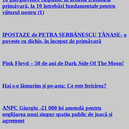
primăvară, la 10 întrebări fundamentale pentru
viitorul nostru (1)
IPOSTAZE de PETRA ŞERBĂNESCU TĂNASE- o
poveste cu dichis, în început de primăvară
Pink Floyd – 50 de ani de Dark Side Of The Moon!
Hai s-o lămurim şi pe-asta: Ce este fericirea?
ANPC Giurgiu -21 000 lei amendă pentru
neglijarea unui singur spațiu public de joacă și
agrement