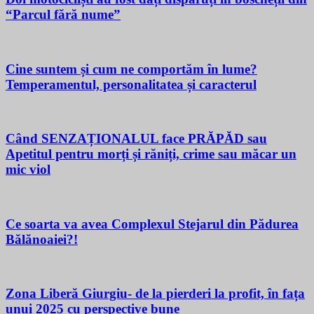
“Parcul fără nume”
Cine suntem și cum ne comportăm în lume?
Temperamentul, personalitatea și caracterul
Când SENZAȚIONALUL face PRĂPĂD sau
Apetitul pentru morți și răniți, crime sau măcar un
mic viol
Ce soarta va avea Complexul Stejarul din Pădurea
Bălănoaiei?!
Zona Liberă Giurgiu- de la pierderi la profit, în fața
unui 2025 cu perspective bune