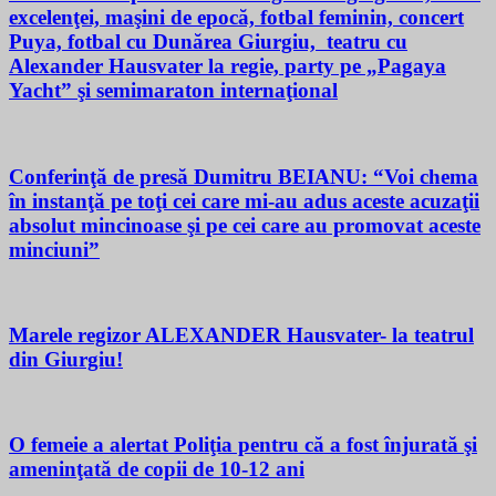
excelenţei, maşini de epocă, fotbal feminin, concert
Puya, fotbal cu Dunărea Giurgiu, teatru cu
Alexander Hausvater la regie, party pe „Pagaya
Yacht” şi semimaraton internaţional
Conferinţă de presă Dumitru BEIANU: “Voi chema
în instanţă pe toţi cei care mi-au adus aceste acuzaţii
absolut mincinoase şi pe cei care au promovat aceste
minciuni”
Marele regizor ALEXANDER Hausvater- la teatrul
din Giurgiu!
O femeie a alertat Poliţia pentru că a fost înjurată şi
ameninţată de copii de 10-12 ani