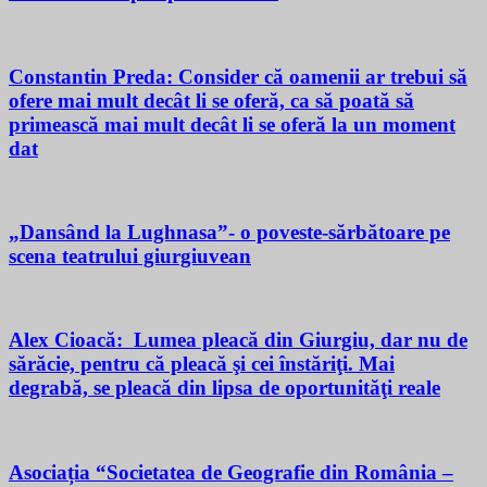
Constantin Preda: Consider că oamenii ar trebui să
ofere mai mult decât li se oferă, ca să poată să
primească mai mult decât li se oferă la un moment
dat
„Dansând la Lughnasa”- o poveste-sărbătoare pe
scena teatrului giurgiuvean
Alex Cioacă: Lumea pleacă din Giurgiu, dar nu de
sărăcie, pentru că pleacă şi cei înstăriţi. Mai
degrabă, se pleacă din lipsa de oportunităţi reale
Asociația “Societatea de Geografie din România –