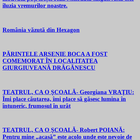
iluzia vremurilor noastre.
România văzută din Hexagon
PĂRINTELE ARSENIE BOCA A FOST
COMEMORAT ÎN LOCALITATEA
GIURGIUVEANĂ DRĂGĂNESCU
TEATRUL, CA O ŞCOALĂ- Georgiana VRAŢIU:
Îmi place căutarea, îmi place să găsesc lumina în
întuneric, frumosul în urât
TEATRUL, CA O ŞCOALĂ- Robert POIANĂ:
Pentru mine „acasă” este acolo unde este nevoie de