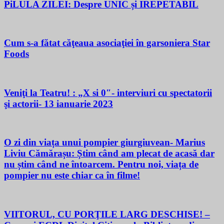
PiLULA ZILEI: Despre UNIC și IREPETABIL
Cum s-a fătat căţeaua asociaţiei în garsoniera Star
Foods
Veniţi la Teatru! : „X si 0″- interviuri cu spectatorii
şi actorii- 13 ianuarie 2023
O zi din viața unui pompier giurgiuvean- Marius
Liviu Cămărașu: Știm când am plecat de acasă dar
nu știm când ne întoarcem. Pentru noi, viața de
pompier nu este chiar ca în filme!
VIITORUL, CU PORŢILE LARG DESCHISE! –