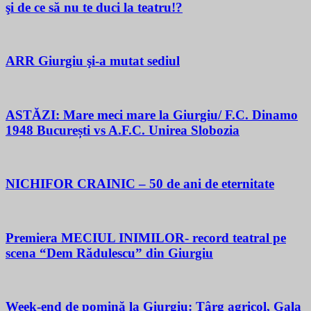
şi de ce să nu te duci la teatru!?
ARR Giurgiu şi-a mutat sediul
ASTĂZI: Mare meci mare la Giurgiu/ F.C. Dinamo
1948 București vs A.F.C. Unirea Slobozia
NICHIFOR CRAINIC – 50 de ani de eternitate
Premiera MECIUL INIMILOR- record teatral pe
scena “Dem Rădulescu” din Giurgiu
Week-end de pomină la Giurgiu: Târg agricol, Gala