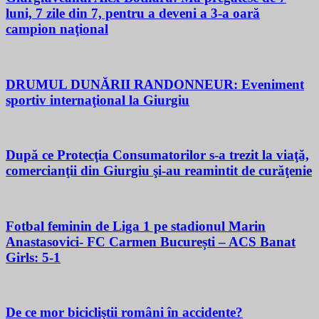
luni, 7 zile din 7, pentru a deveni a 3-a oară
campion naţional
DRUMUL DUNĂRII RANDONNEUR: Eveniment
sportiv internaţional la Giurgiu
După ce Protecţia Consumatorilor s-a trezit la viaţă,
comercianţii din Giurgiu şi-au reamintit de curăţenie
Fotbal feminin de Liga 1 pe stadionul Marin
Anastasovici- FC Carmen București – ACS Banat
Girls: 5-1
De ce mor bicicliştii români în accidente?