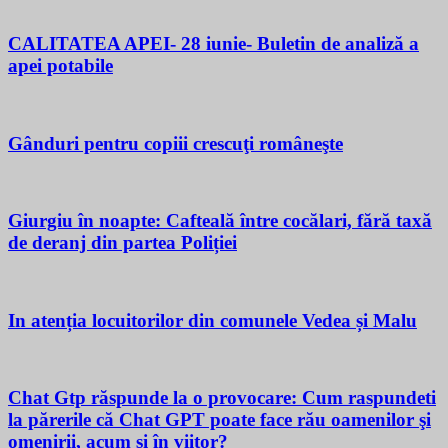
CALITATEA APEI- 28 iunie- Buletin de analiză a
apei potabile
Gânduri pentru copiii crescuţi româneşte
Giurgiu în noapte: Cafteală între cocălari, fără taxă
de deranj din partea Poliției
In atenția locuitorilor din comunele Vedea și Malu
Chat Gtp răspunde la o provocare: Cum raspundeti
la părerile că Chat GPT poate face rău oamenilor şi
omenirii, acum si în viitor?