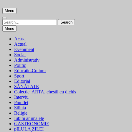
Skip
to
Menu
content
Search
Search
for:
Menu
Acasa
Actual
Eveniment
Social
Administrativ
Politic
Educatie-Cultura
Sport
Editorial
SĂNĂTATE
Colectie, ARTA, chestii cu dichis
Interviu
Pamflet
Stiinta
Religie
Iubim animalele
GASTRONOMIE
pILULA ZILEI