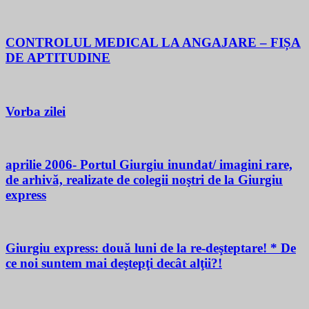
CONTROLUL MEDICAL LA ANGAJARE – FIȘA
DE APTITUDINE
Vorba zilei
aprilie 2006- Portul Giurgiu inundat/ imagini rare,
de arhivă, realizate de colegii noştri de la Giurgiu
express
Giurgiu express: două luni de la re-deşteptare! * De
ce noi suntem mai deştepţi decât alţii?!