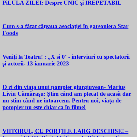
PiLULA ZILEI: Despre UNIC și IREPETABIL
Cum s-a fătat căţeaua asociaţiei în garsoniera Star
Foods
Veniţi la Teatru! : „X si 0″- interviuri cu spectatorii
şi actorii- 13 ianuarie 2023
O zi din viața unui pompier giurgiuvean- Marius
Liviu Cămărașu: Știm când am plecat de acasă dar
nu știm când ne întoarcem. Pentru noi, viața de
pompier nu este chiar ca în filme!
VIITORUL, CU PORŢILE LARG DESCHISE! –