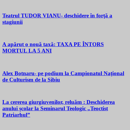
Teatrul TUDOR VIANU- deschidere în forţă a
stagiunii
A apărut o nouă taxă: TAXA PE ÎNTORS
MORTUL LA 5 ANI
Alex Botnaru- pe podium la Campionatul Naţional
de Culturism de la Sibiu
La cererea giurgiuvenilor, reluăm : Deschiderea
anului școlar la Seminarul Teologic „Teoctist
Patriarhul”