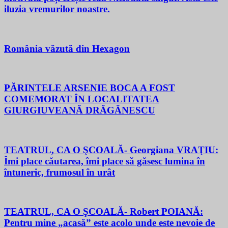
iluzia vremurilor noastre.
România văzută din Hexagon
PĂRINTELE ARSENIE BOCA A FOST
COMEMORAT ÎN LOCALITATEA
GIURGIUVEANĂ DRĂGĂNESCU
TEATRUL, CA O ŞCOALĂ- Georgiana VRAŢIU:
Îmi place căutarea, îmi place să găsesc lumina în
întuneric, frumosul în urât
TEATRUL, CA O ŞCOALĂ- Robert POIANĂ:
Pentru mine „acasă” este acolo unde este nevoie de