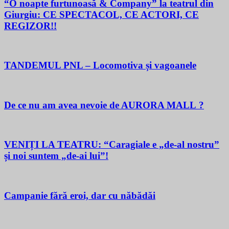
“O noapte furtunoasă & Company” la teatrul din
Giurgiu: CE SPECTACOL, CE ACTORI, CE
REGIZOR!!
TANDEMUL PNL – Locomotiva și vagoanele
De ce nu am avea nevoie de AURORA MALL ?
VENIȚI LA TEATRU: “Caragiale e „de-al nostru”
și noi suntem „de-ai lui”!
Campanie fără eroi, dar cu năbădăi