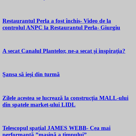
Restaurantul Perla a fost închis- Video de la
controlul ANPC la Restaurantul Perla- Giurgiu
A secat Canalul Plantelor, ne-a secat şi inspiraţia?
Şansa să ieşi din turmă
Zilele acestea se lucrează la construcţia MALL-ului
din spatele market-ului LIDL
Telescopul spațial JAMES WEBB- Cea mai
performantă ”mașină a timpului”