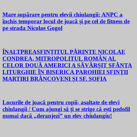
Mare supărare pentru elevii chiulangii: ANPC a
închis temporar locul de joacă și pe cel de fitness de
pe strada Nicolae Gogol
ÎNALTPREASFINȚITUL PĂRINTE NICOLAE
CONDREA, MITROPOLITUL ROMÂN AL
CELOR DOUĂ AMERICI A SĂVÂRŞIT SFÂNTA
LITURGHIE ÎN BISERICA PAROHIEI SFINŢII
MARTIRI BRÂNCOVENI ȘI SF. SOFIA
Locurile de joacă pentru copii- asaltate de elevi
chiulangii / Cum ajungi să ți se strige că ești pedofil
numai dacă „deranjezi” un elev chiulangiu!