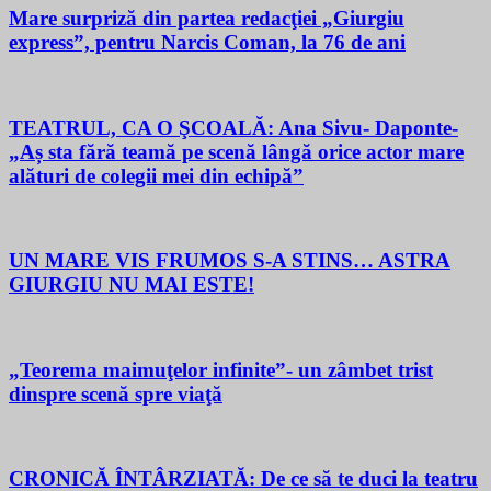
Mare surpriză din partea redacţiei „Giurgiu
express”, pentru Narcis Coman, la 76 de ani
TEATRUL, CA O ŞCOALĂ: Ana Sivu- Daponte-
„Aș sta fără teamă pe scenă lângă orice actor mare
alături de colegii mei din echipă”
UN MARE VIS FRUMOS S-A STINS… ASTRA
GIURGIU NU MAI ESTE!
„Teorema maimuţelor infinite”- un zâmbet trist
dinspre scenă spre viaţă
CRONICĂ ÎNTÂRZIATĂ: De ce să te duci la teatru