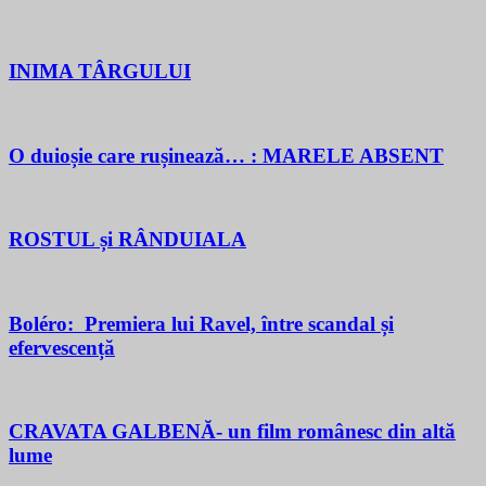
INIMA TÂRGULUI
O duioșie care rușinează… : MARELE ABSENT
ROSTUL și RÂNDUIALA
Boléro: Premiera lui Ravel, între scandal și
efervescență
CRAVATA GALBENĂ- un film românesc din altă
lume