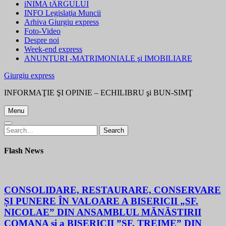
iNIMA tÂRGULUI
INFO Legislaţia Muncii
Arhiva Giurgiu express
Foto-Video
Despre noi
Week-end express
ANUNŢURI -MATRIMONIALE şi IMOBILIARE
Giurgiu express
INFORMAŢIE ŞI OPINIE – ECHILIBRU şi BUN-SIMŢ
Menu
Search
Search
for:
Flash News
CONSOLIDARE, RESTAURARE, CONSERVARE
ȘI PUNERE ÎN VALOARE A BISERICII „SF.
NICOLAE” DIN ANSAMBLUL MĂNĂSTIRII
COMANA și a BISERICII ”SF. TREIME” DIN