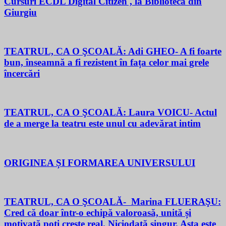
Cursuri ECDL Digital Citizen , la Biblioteca din
Giurgiu
TEATRUL, CA O ŞCOALĂ: Adi GHEO- A fi foarte
bun, înseamnă a fi rezistent în fața celor mai grele
încercări
TEATRUL, CA O ŞCOALĂ: Laura VOICU- Actul
de a merge la teatru este unul cu adevărat intim
ORIGINEA ȘI FORMAREA UNIVERSULUI
TEATRUL, CA O ŞCOALĂ- Marina FLUERAŞU:
Cred că doar într-o echipă valoroasă, unită și
motivată poți crește real. Niciodată singur. Asta este