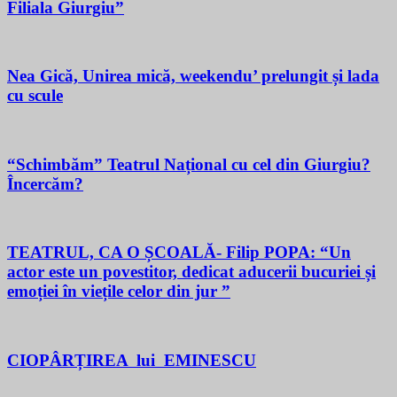
Filiala Giurgiu”
Nea Gică, Unirea mică, weekendu’ prelungit și lada
cu scule
“Schimbăm” Teatrul Național cu cel din Giurgiu?
Încercăm?
TEATRUL, CA O ȘCOALĂ- Filip POPA: “Un
actor este un povestitor, dedicat aducerii bucuriei și
emoției în viețile celor din jur ”
CIOPÂRȚIREA lui EMINESCU