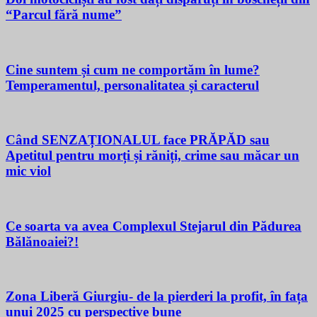
“Parcul fără nume”
Cine suntem și cum ne comportăm în lume?
Temperamentul, personalitatea și caracterul
Când SENZAȚIONALUL face PRĂPĂD sau
Apetitul pentru morți și răniți, crime sau măcar un
mic viol
Ce soarta va avea Complexul Stejarul din Pădurea
Bălănoaiei?!
Zona Liberă Giurgiu- de la pierderi la profit, în fața
unui 2025 cu perspective bune