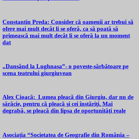
Constantin Preda: Consider că oamenii ar trebui să
ofere mai mult decât li se oferă, ca să poată să
primească mai mult decât li se oferă la un moment
dat
„Dansând la Lughnasa”- o poveste-sărbătoare pe
scena teatrului giurgiuvean
Alex Cioacă: Lumea pleacă din Giurgiu, dar nu de
sărăcie, pentru că pleacă şi cei înstăriţi. Mai
degrabă, se pleacă din lipsa de oportunităţi reale
Asociația “Societatea de Geografie din România –