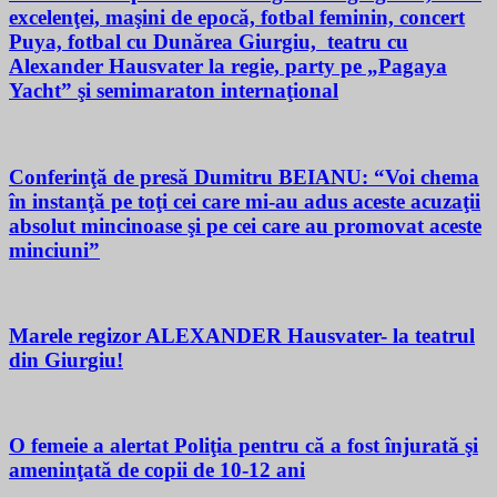
excelenţei, maşini de epocă, fotbal feminin, concert
Puya, fotbal cu Dunărea Giurgiu, teatru cu
Alexander Hausvater la regie, party pe „Pagaya
Yacht” şi semimaraton internaţional
Conferinţă de presă Dumitru BEIANU: “Voi chema
în instanţă pe toţi cei care mi-au adus aceste acuzaţii
absolut mincinoase şi pe cei care au promovat aceste
minciuni”
Marele regizor ALEXANDER Hausvater- la teatrul
din Giurgiu!
O femeie a alertat Poliţia pentru că a fost înjurată şi
ameninţată de copii de 10-12 ani