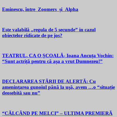
Eminescu, între Zoomers și Alpha
Este valabilă „regula de 5 secunde” in cazul
obiectelor ridicate de pe jos?
TEATRUL, CA O ŞCOALĂ- Ioana Ancuța Vochin:
“Sunt actriță pentru că așa a vrut Dumnezeu!”
DECLARAREA STĂRII DE ALERTĂ: Cu
ameninţarea gunoiul până la uşă, avem …o “situație
deosebită sau nu”
“CĂLCÂND PE MELCI” – ULTIMA PREMIERĂ