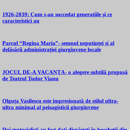
1926-2039: Cum s-au succedat generațiile și ce
caracteristici au
Parcul “Regina Maria”- semnul neputinței și al
delăsării administrației giurgiuvene locale
JOCUL DE-A VACANŢA- o alegere subtilă propusă
de Teatrul Tudor Vianu
Olguța Vasilescu este impresionată de stilul ultra-
ultra minimal al peisagisticii giurgiuvene
Doi motocicliști au fost dați dispăruți în boscheții din