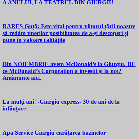
A ANULUI, LA TEATRUL DIN GIURGIU
RAREȘ Guță: Este vital pentru viitorul țării noastre
să redăm tinerilor posibilitatea de a-și descoperi și
pune în valoare calitățile
Din NOIEMBRIE avem McDonald’s la Giurgiu. DE
ce McDonald’s Corporation a investit și la noi?
Amănunte aici.
La mulţi ani! -Giurgiu express- 30 de ani de la
înfiinţare
Apa Service Giurgiu curățarea bazinelor