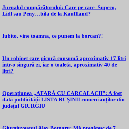
Jurnalul cumpărătorului: Care pe care- Supeco,
Lidl sau Peny…bila de la Kauffland?
Iubito, vine toamna, ce punem la borcan?!
Un robinet care picură consumă aproximativ 17 litri
într-o singură zi, iar o toaletă, aproximativ 40 de
litri?
Operațiunea „AFARĂ CU CARCALACII”: A fost
dată publicităţii LISTA RUŞINII comercianţilor din
judeţul GIURGIU
Giurgiuveanul Alex Botnaru: Mă pregătesc de 7