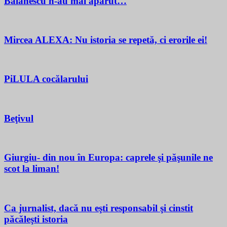
Bălănescu n-au mai apărut…
Mircea ALEXA: Nu istoria se repetă, ci erorile ei!
PiLULA cocălarului
Beţivul
Giurgiu- din nou în Europa: caprele şi păşunile ne
scot la liman!
Ca jurnalist, dacă nu eşti responsabil şi cinstit
păcăleşti istoria