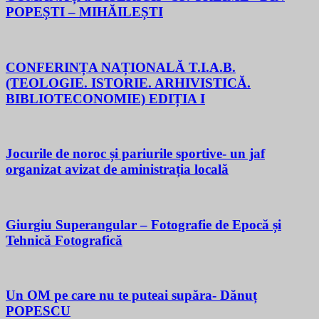
POPEȘTI – MIHĂILEȘTI
CONFERINȚA NAȚIONALĂ T.I.A.B.
(TEOLOGIE. ISTORIE. ARHIVISTICĂ.
BIBLIOTECONOMIE) EDIȚIA I
Jocurile de noroc și pariurile sportive- un jaf
organizat avizat de aministrația locală
Giurgiu Superangular – Fotografie de Epocă și
Tehnică Fotografică
Un OM pe care nu te puteai supăra- Dănuț
POPESCU