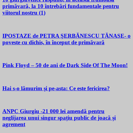
primăvară, la 10 întrebări fundamentale pentru
viitorul nostru (1)
IPOSTAZE de PETRA ŞERBĂNESCU TĂNASE- o
poveste cu dichis, în început de primăvară
Pink Floyd – 50 de ani de Dark Side Of The Moon!
Hai s-o lămurim şi pe-asta: Ce este fericirea?
ANPC Giurgiu -21 000 lei amendă pentru
neglijarea unui singur spațiu public de joacă și
agrement