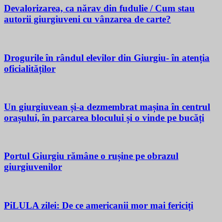
Devalorizarea, ca nărav din fudulie / Cum stau
autorii giurgiuveni cu vânzarea de carte?
Drogurile în rândul elevilor din Giurgiu- în atenția
oficialităților
Un giurgiuvean și-a dezmembrat mașina în centrul
orașului, în parcarea blocului și o vinde pe bucăți
Portul Giurgiu rămâne o rușine pe obrazul
giurgiuvenilor
PiLULA zilei: De ce americanii mor mai fericiți