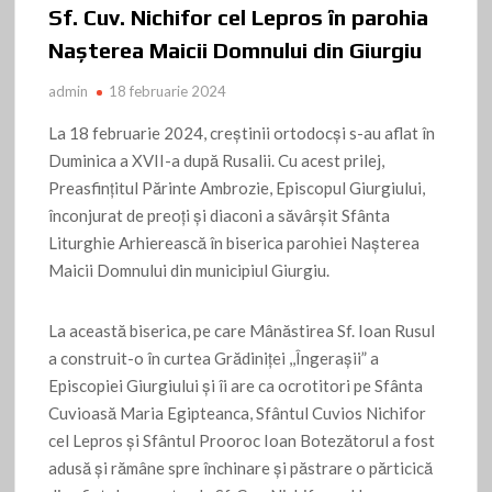
Sf. Cuv. Nichifor cel Lepros în parohia
Nașterea Maicii Domnului din Giurgiu
admin
18 februarie 2024
La 18 februarie 2024, creştinii ortodocşi s-au aflat în
Duminica a XVII-a după Rusalii. Cu acest prilej,
Preasfinţitul Părinte Ambrozie, Episcopul Giurgiului,
înconjurat de preoţi şi diaconi a săvârşit Sfânta
Liturghie Arhierească în biserica parohiei Nașterea
Maicii Domnului din municipiul Giurgiu.
La această biserica, pe care Mânăstirea Sf. Ioan Rusul
a construit-o în curtea Grădiniței ,,Îngerașii” a
Episcopiei Giurgiului și îi are ca ocrotitori pe Sfânta
Cuvioasă Maria Egipteanca, Sfântul Cuvios Nichifor
cel Lepros și Sfântul Prooroc Ioan Botezătorul a fost
adusă și rămâne spre închinare și păstrare o părticică