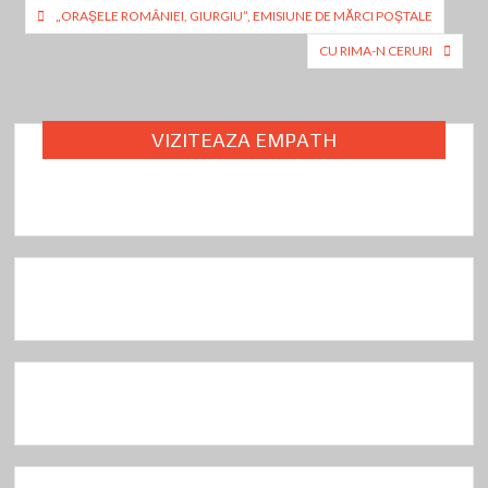
Navigare
o
n
ă
„ORAȘELE ROMÂNIEI, GIURGIU”, EMISIUNE DE MĂRCI POȘTALE
în
k
CU RIMA-N CERURI
articole
VIZITEAZA EMPATH