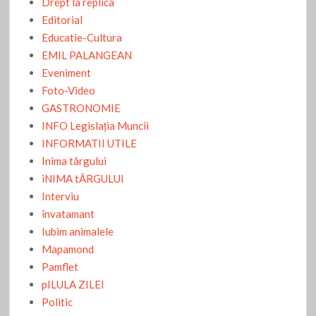
Drept la replica
Editorial
Educatie-Cultura
EMIL PALANGEAN
Eveniment
Foto-Video
GASTRONOMIE
INFO Legislaţia Muncii
INFORMATII UTILE
Inima târgului
iNIMA tÂRGULUI
Interviu
învatamant
Iubim animalele
Mapamond
Pamflet
pILULA ZILEI
Politic