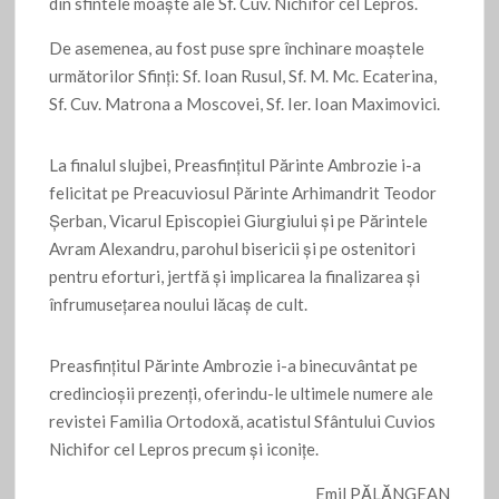
din sfintele moaște ale Sf. Cuv. Nichifor cel Lepros.
De asemenea, au fost puse spre închinare moaștele
următorilor Sfinți: Sf. Ioan Rusul, Sf. M. Mc. Ecaterina,
Sf. Cuv. Matrona a Moscovei, Sf. Ier. Ioan Maximovici.
La finalul slujbei, Preasfințitul Părinte Ambrozie i-a
felicitat pe Preacuviosul Părinte Arhimandrit Teodor
Șerban, Vicarul Episcopiei Giurgiului și pe Părintele
Avram Alexandru, parohul bisericii și pe ostenitori
pentru eforturi, jertfă și implicarea la finalizarea și
înfrumusețarea noului lăcaș de cult.
Preasfinţitul Părinte Ambrozie i-a binecuvântat pe
credincioșii prezenți, oferindu-le ultimele numere ale
revistei Familia Ortodoxă, acatistul Sfântului Cuvios
Nichifor cel Lepros precum și iconițe.
Emil PĂLĂNGEAN