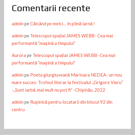
Comentarii recente
admin
pe
Călcând pe melci… în plină iarnă !
admin
pe
Telescopul spațial JAMES WEBB- Cea mai
performantă ”mașină a timpului”
Aurora
pe
Telescopul spațial JAMES WEBB- Cea mai
performantă ”mașină a timpului”
admin
pe
Poeta giurgiuveană Marioara NEDEA- un nou
mare succes: Trofeul literar la festivalul ,,Grigore Vieru”
-,,Sunt iarbă, mai mult nu pot fi” -Chişinău, 2022
admin
pe
Ruşinică pentru locatarii din blocul 92 din
centru