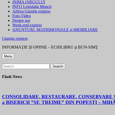
iNIMA tÂRGULUI
INFO Legislaţia Muncii
Arhiva Giurgiu express
Foto-Video
Despre noi
Week-end express
ANUNŢURI -MATRIMONIALE şi IMOBILIARE
Giurgiu express
INFORMAŢIE ŞI OPINIE – ECHILIBRU şi BUN-SIMŢ
Menu
Search
Search
for:
Flash News
CONSOLIDARE, RESTAURARE, CONSERVARE ȘI
a BISERICII ”SF. TREIME” DIN POPEȘTI – MIH