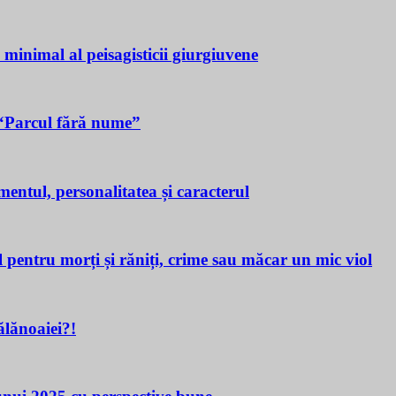
a minimal al peisagisticii giurgiuvene
n “Parcul fără nume”
tul, personalitatea și caracterul
ru morți și răniți, crime sau măcar un mic viol
lănoaiei?!