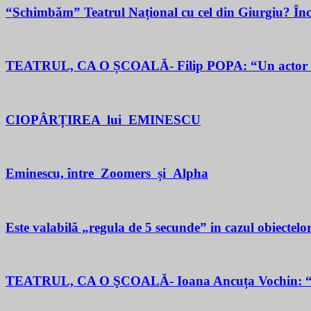
“Schimbăm” Teatrul Național cu cel din Giurgiu? În
TEATRUL, CA O ȘCOALĂ- Filip POPA: “Un actor este un 
CIOPÂRȚIREA lui EMINESCU
Eminescu, între Zoomers și Alpha
Este valabilă „regula de 5 secunde” in cazul obiectelor
TEATRUL, CA O ŞCOALĂ- Ioana Ancuța Vochin: “Sun