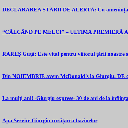
DECLARAREA STĂRII DE ALERTĂ: Cu ameninţarea gu
“CĂLCÂND PE MELCI” – ULTIMA PREMIERĂ A
RAREȘ Guță: Este vital pentru viitorul țării noastre să 
Din NOIEMBRIE avem McDonald’s la Giurgiu. DE ce M
La mulţi ani! -Giurgiu express- 30 de ani de la înfiinţ
Apa Service Giurgiu curățarea bazinelor