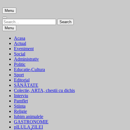
Skip
to
Menu
content
Search
Search
for:
Menu
Acasa
Actual
Eveniment
Social
Administrativ
Politic
Educatie-Cultura
Sport
Editorial
SĂNĂTATE
Colectie, ARTA, chestii cu dichis
Interviu
Pamflet
Stiinta
Religie
Iubim animalele
GASTRONOMIE
pILULA ZILEI