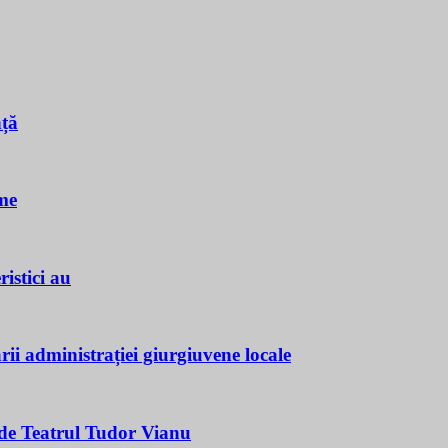
nță
me
istici au
ii administrației giurgiuvene locale
e Teatrul Tudor Vianu