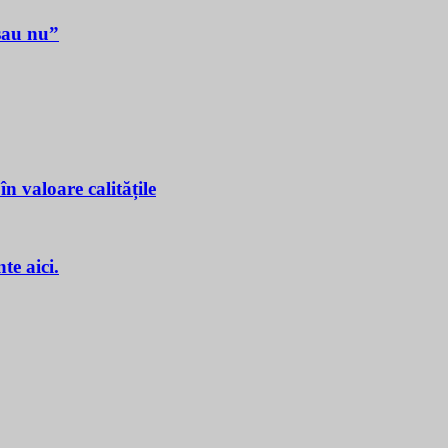
sau nu”
n valoare calitățile
e aici.