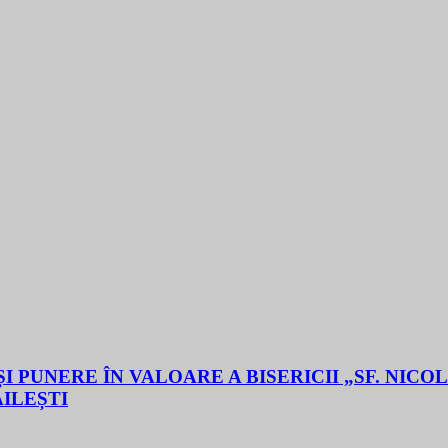
 PUNERE ÎN VALOARE A BISERICII „SF. NICO
ĂILEȘTI