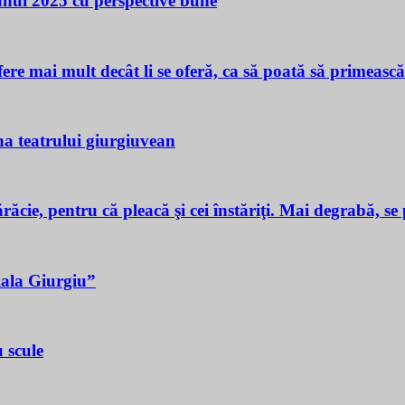
 unui 2025 cu perspective bune
ere mai mult decât li se oferă, ca să poată să primeasc
a teatrului giurgiuvean
ie, pentru că pleacă şi cei înstăriţi. Mai degrabă, se p
iala Giurgiu”
 scule