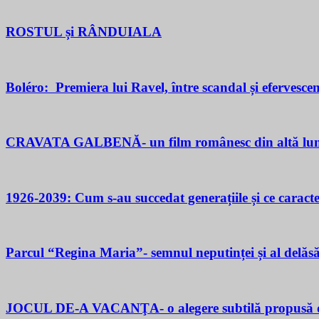
ROSTUL și RÂNDUIALA
Boléro: Premiera lui Ravel, între scandal și efervesce
CRAVATA GALBENĂ- un film românesc din altă lu
1926-2039: Cum s-au succedat generațiile și ce caracter
Parcul “Regina Maria”- semnul neputinței și al delăsăr
JOCUL DE-A VACANŢA- o alegere subtilă propusă d