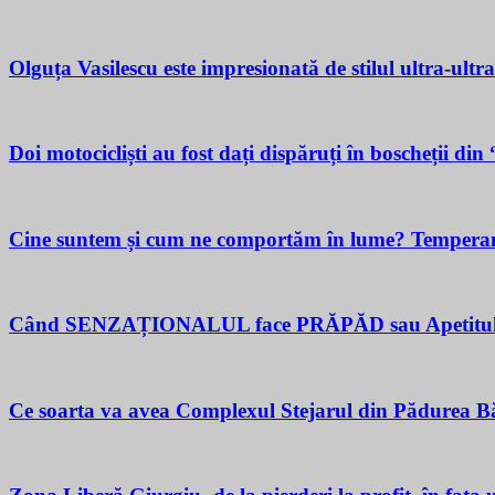
Olguța Vasilescu este impresionată de stilul ultra-ultr
Doi motocicliști au fost dați dispăruți în boscheții di
Cine suntem și cum ne comportăm în lume? Temperamen
Când SENZAȚIONALUL face PRĂPĂD sau Apetitul pent
Ce soarta va avea Complexul Stejarul din Pădurea Bă