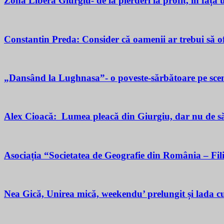
Zona Liberă Giurgiu- de la pierderi la profit, în fața
Constantin Preda: Consider că oamenii ar trebui să of
„Dansând la Lughnasa”- o poveste-sărbătoare pe scen
Alex Cioacă: Lumea pleacă din Giurgiu, dar nu de sărăc
Asociația “Societatea de Geografie din România – Fil
Nea Gică, Unirea mică, weekendu’ prelungit și lada cu