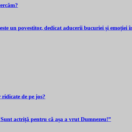
cercăm?
povestitor, dedicat aducerii bucuriei și emoției în v
 ridicate de pe jos?
t actriță pentru că așa a vrut Dumnezeu!”