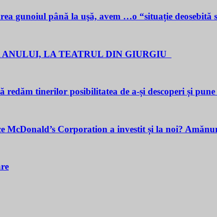
noiul până la uşă, avem …o “situație deosebită 
 ANULUI, LA TEATRUL DIN GIURGIU
redăm tinerilor posibilitatea de a-și descoperi și pune î
cDonald’s Corporation a investit și la noi? Amănunt
are