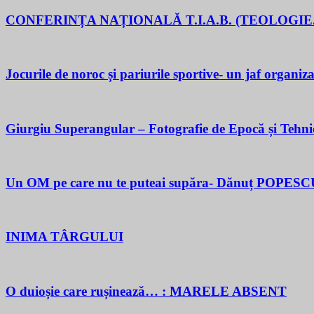
CONFERINȚA NAȚIONALĂ T.I.A.B. (TEOLOGIE.
Jocurile de noroc și pariurile sportive- un jaf organiza
Giurgiu Superangular – Fotografie de Epocă și Tehni
Un OM pe care nu te puteai supăra- Dănuț POPESC
INIMA TÂRGULUI
O duioșie care rușinează… : MARELE ABSENT