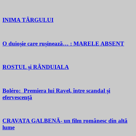
INIMA TÂRGULUI
O duioșie care rușinează… : MARELE ABSENT
ROSTUL și RÂNDUIALA
Boléro: Premiera lui Ravel, între scandal și
efervescență
CRAVATA GALBENĂ- un film românesc din altă
lume