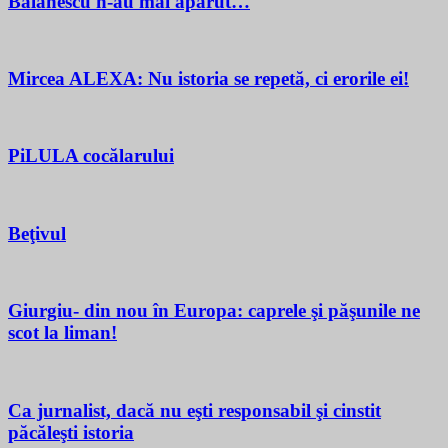
Bălănescu n-au mai apărut…
Mircea ALEXA: Nu istoria se repetă, ci erorile ei!
PiLULA cocălarului
Beţivul
Giurgiu- din nou în Europa: caprele şi păşunile ne
scot la liman!
Ca jurnalist, dacă nu eşti responsabil şi cinstit
păcăleşti istoria