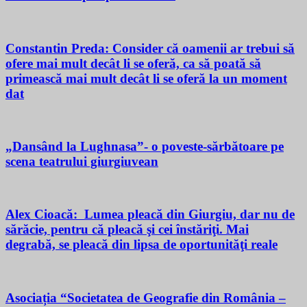
Constantin Preda: Consider că oamenii ar trebui să
ofere mai mult decât li se oferă, ca să poată să
primească mai mult decât li se oferă la un moment
dat
„Dansând la Lughnasa”- o poveste-sărbătoare pe
scena teatrului giurgiuvean
Alex Cioacă: Lumea pleacă din Giurgiu, dar nu de
sărăcie, pentru că pleacă şi cei înstăriţi. Mai
degrabă, se pleacă din lipsa de oportunităţi reale
Asociația “Societatea de Geografie din România –