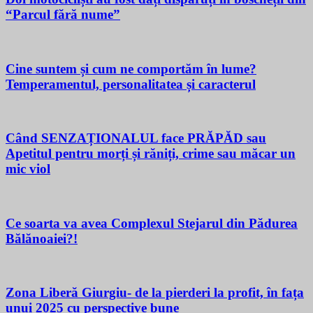
“Parcul fără nume”
Cine suntem și cum ne comportăm în lume?
Temperamentul, personalitatea și caracterul
Când SENZAȚIONALUL face PRĂPĂD sau
Apetitul pentru morți și răniți, crime sau măcar un
mic viol
Ce soarta va avea Complexul Stejarul din Pădurea
Bălănoaiei?!
Zona Liberă Giurgiu- de la pierderi la profit, în fața
unui 2025 cu perspective bune