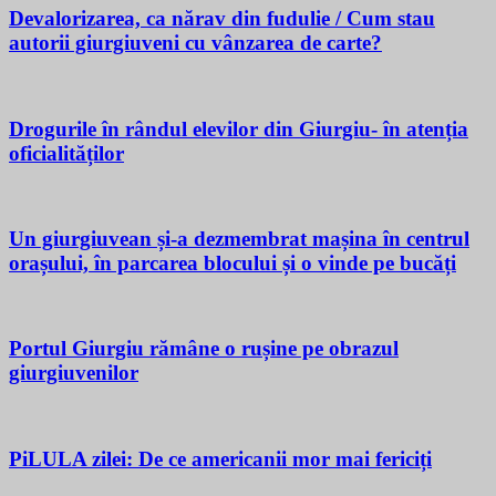
Devalorizarea, ca nărav din fudulie / Cum stau
autorii giurgiuveni cu vânzarea de carte?
Drogurile în rândul elevilor din Giurgiu- în atenția
oficialităților
Un giurgiuvean și-a dezmembrat mașina în centrul
orașului, în parcarea blocului și o vinde pe bucăți
Portul Giurgiu rămâne o rușine pe obrazul
giurgiuvenilor
PiLULA zilei: De ce americanii mor mai fericiți