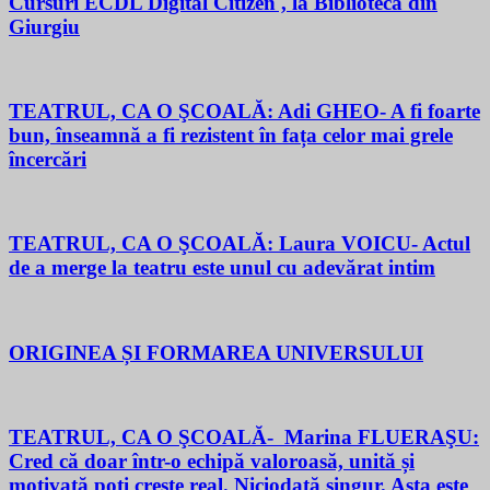
Cursuri ECDL Digital Citizen , la Biblioteca din
Giurgiu
TEATRUL, CA O ŞCOALĂ: Adi GHEO- A fi foarte
bun, înseamnă a fi rezistent în fața celor mai grele
încercări
TEATRUL, CA O ŞCOALĂ: Laura VOICU- Actul
de a merge la teatru este unul cu adevărat intim
ORIGINEA ȘI FORMAREA UNIVERSULUI
TEATRUL, CA O ŞCOALĂ- Marina FLUERAŞU:
Cred că doar într-o echipă valoroasă, unită și
motivată poți crește real. Niciodată singur. Asta este