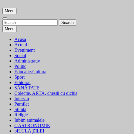
Skip
to
Menu
content
Search
Search
for:
Menu
Acasa
Actual
Eveniment
Social
Administrativ
Politic
Educatie-Cultura
Sport
Editorial
SĂNĂTATE
Colectie, ARTA, chestii cu dichis
Interviu
Pamflet
Stiinta
Religie
Iubim animalele
GASTRONOMIE
pILULA ZILEI