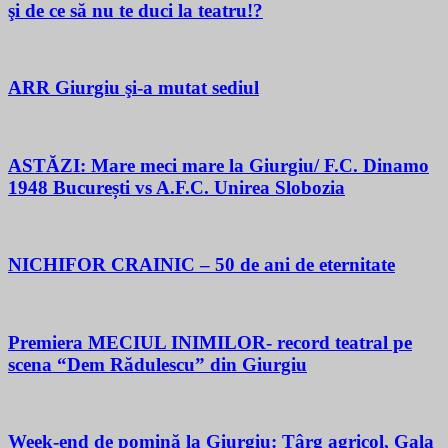
şi de ce să nu te duci la teatru!?
ARR Giurgiu şi-a mutat sediul
ASTĂZI: Mare meci mare la Giurgiu/ F.C. Dinamo
1948 București vs A.F.C. Unirea Slobozia
NICHIFOR CRAINIC – 50 de ani de eternitate
Premiera MECIUL INIMILOR- record teatral pe
scena “Dem Rădulescu” din Giurgiu
Week-end de pomină la Giurgiu: Târg agricol, Gala