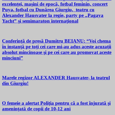
excelenţei, maşini de epocă, fotbal feminin, concert
Puya, fotbal cu Dunărea Giurgiu, teatru cu
Alexander Hausvater la regie, party pe „Pagaya
Yacht” şi semimaraton internaţional
Conferinţă de presă Dumitru BEIANU: “Voi chema
în instanţă pe toţi cei care mi-au adus aceste acuzaţii
absolut mincinoase şi pe cei care au promovat aceste
minciuni”
Marele regizor ALEXANDER Hausvater- la teatrul
din Giurgiu!
O femeie a alertat Poliţia pentru că a fost înjurată şi
ameninţată de copii de 10-12 ani