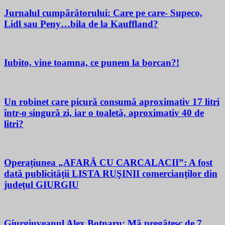
Jurnalul cumpărătorului: Care pe care- Supeco,
Lidl sau Peny…bila de la Kauffland?
Iubito, vine toamna, ce punem la borcan?!
Un robinet care picură consumă aproximativ 17 litri
într-o singură zi, iar o toaletă, aproximativ 40 de
litri?
Operațiunea „AFARĂ CU CARCALACII”: A fost
dată publicităţii LISTA RUŞINII comercianţilor din
judeţul GIURGIU
Giurgiuveanul Alex Botnaru: Mă pregătesc de 7