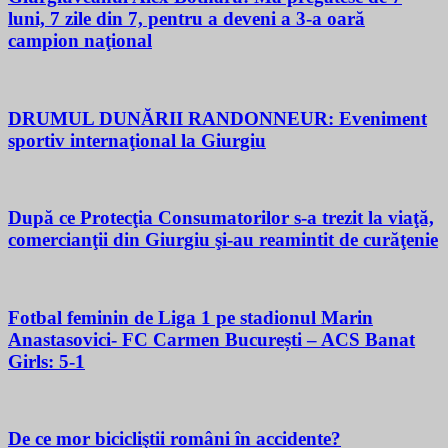
luni, 7 zile din 7, pentru a deveni a 3-a oară
campion naţional
DRUMUL DUNĂRII RANDONNEUR: Eveniment
sportiv internaţional la Giurgiu
După ce Protecţia Consumatorilor s-a trezit la viaţă,
comercianţii din Giurgiu şi-au reamintit de curăţenie
Fotbal feminin de Liga 1 pe stadionul Marin
Anastasovici- FC Carmen București – ACS Banat
Girls: 5-1
De ce mor bicicliştii români în accidente?