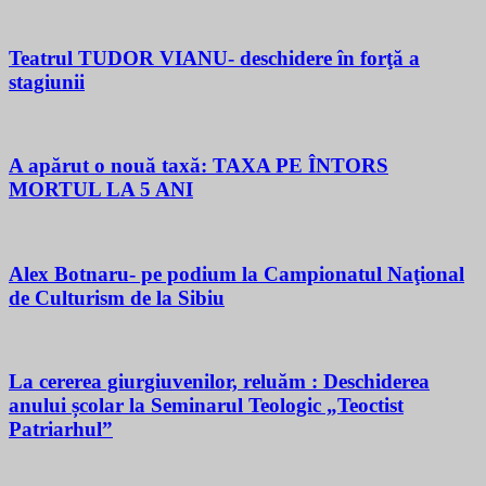
Teatrul TUDOR VIANU- deschidere în forţă a
stagiunii
A apărut o nouă taxă: TAXA PE ÎNTORS
MORTUL LA 5 ANI
Alex Botnaru- pe podium la Campionatul Naţional
de Culturism de la Sibiu
La cererea giurgiuvenilor, reluăm : Deschiderea
anului școlar la Seminarul Teologic „Teoctist
Patriarhul”