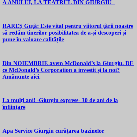
A ANULUI, LA TEATRUL DIN GIURGIU
RAREȘ Guță: Este vital pentru viitorul țării noastre
să redăm tinerilor posibilitatea de a-și descoperi și
pune în valoare calitățile
Din NOIEMBRIE avem McDonald’s la Giurgiu. DE
ce McDonald’s Corporation a investit și la noi?
Amănunte aici.
La mulţi ani! -Giurgiu express- 30 de ani de la
înfiinţare
Apa Service Giurgiu curățarea bazinelor