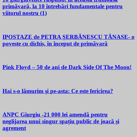
primăvară, la 10 întrebări fundamentale pentru
viitorul nostru (1)
IPOSTAZE de PETRA ŞERBĂNESCU TĂNASE- o
poveste cu dichis, în început de primăvară
Pink Floyd – 50 de ani de Dark Side Of The Moon!
Hai s-o lămurim şi pe-asta: Ce este fericirea?
ANPC Giurgiu -21 000 lei amendă pentru
neglijarea unui singur spațiu public de joacă și
agrement