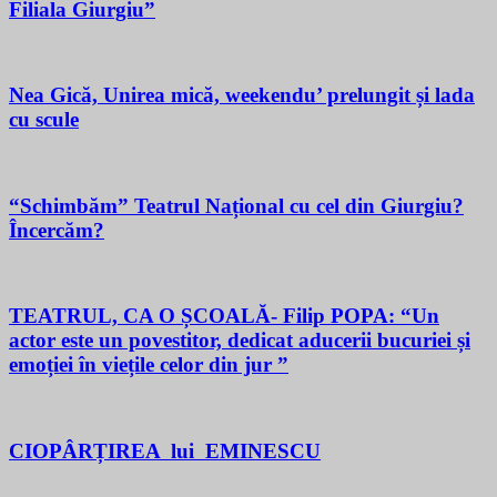
Filiala Giurgiu”
Nea Gică, Unirea mică, weekendu’ prelungit și lada
cu scule
“Schimbăm” Teatrul Național cu cel din Giurgiu?
Încercăm?
TEATRUL, CA O ȘCOALĂ- Filip POPA: “Un
actor este un povestitor, dedicat aducerii bucuriei și
emoției în viețile celor din jur ”
CIOPÂRȚIREA lui EMINESCU