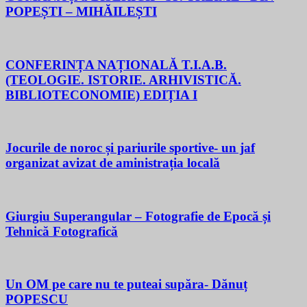
POPEȘTI – MIHĂILEȘTI
CONFERINȚA NAȚIONALĂ T.I.A.B.
(TEOLOGIE. ISTORIE. ARHIVISTICĂ.
BIBLIOTECONOMIE) EDIȚIA I
Jocurile de noroc și pariurile sportive- un jaf
organizat avizat de aministrația locală
Giurgiu Superangular – Fotografie de Epocă și
Tehnică Fotografică
Un OM pe care nu te puteai supăra- Dănuț
POPESCU