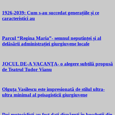
1926-2039: Cum s-au succedat generațiile și ce
caracteristici au
Parcul “Regina Maria”- semnul neputinței și al
delăsării administrației giurgiuvene locale
JOCUL DE-A VACANŢA- o alegere subtilă propusă
de Teatrul Tudor Vianu
Olguța Vasilescu este impresionată de stilul ultra-
ultra minimal al peisagisticii giurgiuvene
Doi motocicliști au fost dați dispăruți în boscheții din