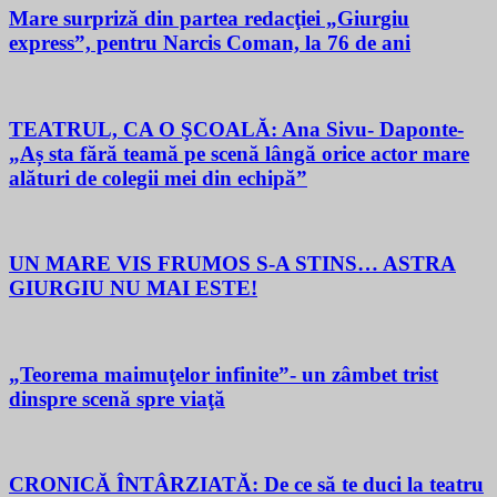
Mare surpriză din partea redacţiei „Giurgiu
express”, pentru Narcis Coman, la 76 de ani
TEATRUL, CA O ŞCOALĂ: Ana Sivu- Daponte-
„Aș sta fără teamă pe scenă lângă orice actor mare
alături de colegii mei din echipă”
UN MARE VIS FRUMOS S-A STINS… ASTRA
GIURGIU NU MAI ESTE!
„Teorema maimuţelor infinite”- un zâmbet trist
dinspre scenă spre viaţă
CRONICĂ ÎNTÂRZIATĂ: De ce să te duci la teatru