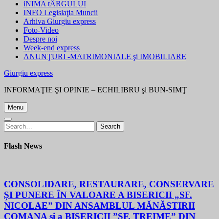
iNIMA tÂRGULUI
INFO Legislaţia Muncii
Arhiva Giurgiu express
Foto-Video
Despre noi
Week-end express
ANUNŢURI -MATRIMONIALE şi IMOBILIARE
Giurgiu express
INFORMAŢIE ŞI OPINIE – ECHILIBRU şi BUN-SIMŢ
Menu
Search
Search
for:
Flash News
CONSOLIDARE, RESTAURARE, CONSERVARE
ȘI PUNERE ÎN VALOARE A BISERICII „SF.
NICOLAE” DIN ANSAMBLUL MĂNĂSTIRII
COMANA și a BISERICII ”SF. TREIME” DIN