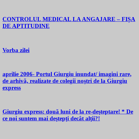
CONTROLUL MEDICAL LA ANGAJARE – FIȘA
DE APTITUDINE
Vorba zilei
aprilie 2006- Portul Giurgiu inundat/ imagini rare,
de arhivă, realizate de colegii noştri de la Giurgiu
express
Giurgiu express: două luni de la re-deşteptare! * De
ce noi suntem mai deştepţi decât alţii?!