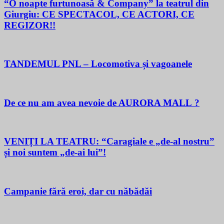
“O noapte furtunoasă & Company” la teatrul din
Giurgiu: CE SPECTACOL, CE ACTORI, CE
REGIZOR!!
TANDEMUL PNL – Locomotiva și vagoanele
De ce nu am avea nevoie de AURORA MALL ?
VENIȚI LA TEATRU: “Caragiale e „de-al nostru”
și noi suntem „de-ai lui”!
Campanie fără eroi, dar cu năbădăi