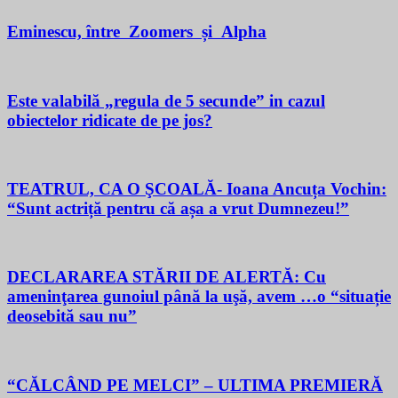
Eminescu, între Zoomers și Alpha
Este valabilă „regula de 5 secunde” in cazul
obiectelor ridicate de pe jos?
TEATRUL, CA O ŞCOALĂ- Ioana Ancuța Vochin:
“Sunt actriță pentru că așa a vrut Dumnezeu!”
DECLARAREA STĂRII DE ALERTĂ: Cu
ameninţarea gunoiul până la uşă, avem …o “situație
deosebită sau nu”
“CĂLCÂND PE MELCI” – ULTIMA PREMIERĂ