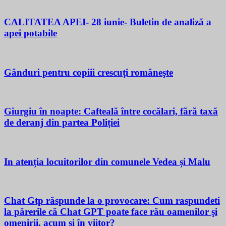
CALITATEA APEI- 28 iunie- Buletin de analiză a
apei potabile
Gânduri pentru copiii crescuţi româneşte
Giurgiu în noapte: Cafteală între cocălari, fără taxă
de deranj din partea Poliției
In atenția locuitorilor din comunele Vedea și Malu
Chat Gtp răspunde la o provocare: Cum raspundeti
la părerile că Chat GPT poate face rău oamenilor şi
omenirii, acum si în viitor?