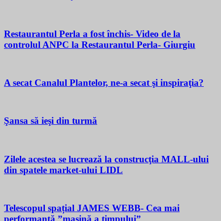
Restaurantul Perla a fost închis- Video de la
controlul ANPC la Restaurantul Perla- Giurgiu
A secat Canalul Plantelor, ne-a secat şi inspiraţia?
Şansa să ieşi din turmă
Zilele acestea se lucrează la construcţia MALL-ului
din spatele market-ului LIDL
Telescopul spațial JAMES WEBB- Cea mai
performantă ”mașină a timpului”