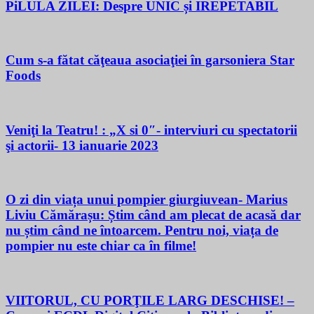
PiLULA ZILEI: Despre UNIC și IREPETABIL
Cum s-a fătat căţeaua asociaţiei în garsoniera Star
Foods
Veniţi la Teatru! : „X si 0″- interviuri cu spectatorii
şi actorii- 13 ianuarie 2023
O zi din viața unui pompier giurgiuvean- Marius
Liviu Cămărașu: Știm când am plecat de acasă dar
nu știm când ne întoarcem. Pentru noi, viața de
pompier nu este chiar ca în filme!
VIITORUL, CU PORŢILE LARG DESCHISE! –