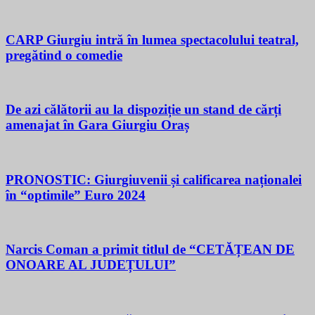
CARP Giurgiu intră în lumea spectacolului teatral,
pregătind o comedie
De azi călătorii au la dispoziție un stand de cărți
amenajat în Gara Giurgiu Oraș
PRONOSTIC: Giurgiuvenii și calificarea naționalei
în “optimile” Euro 2024
Narcis Coman a primit titlul de “CETĂȚEAN DE
ONOARE AL JUDEȚULUI”