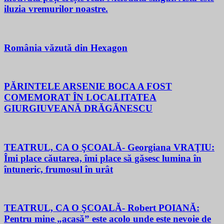
iluzia vremurilor noastre.
România văzută din Hexagon
PĂRINTELE ARSENIE BOCA A FOST
COMEMORAT ÎN LOCALITATEA
GIURGIUVEANĂ DRĂGĂNESCU
TEATRUL, CA O ŞCOALĂ- Georgiana VRAŢIU:
Îmi place căutarea, îmi place să găsesc lumina în
întuneric, frumosul în urât
TEATRUL, CA O ŞCOALĂ- Robert POIANĂ:
Pentru mine „acasă” este acolo unde este nevoie de