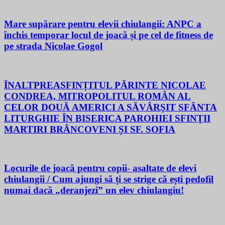
Mare supărare pentru elevii chiulangii: ANPC a
închis temporar locul de joacă și pe cel de fitness de
pe strada Nicolae Gogol
ÎNALTPREASFINȚITUL PĂRINTE NICOLAE
CONDREA, MITROPOLITUL ROMÂN AL
CELOR DOUĂ AMERICI A SĂVÂRŞIT SFÂNTA
LITURGHIE ÎN BISERICA PAROHIEI SFINŢII
MARTIRI BRÂNCOVENI ȘI SF. SOFIA
Locurile de joacă pentru copii- asaltate de elevi
chiulangii / Cum ajungi să ți se strige că ești pedofil
numai dacă „deranjezi” un elev chiulangiu!