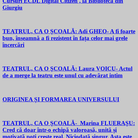
Cursuri ECDL Digital Citizen , la Biblioteca din
Giurgiu
TEATRUL, CA O ŞCOALĂ: Adi GHEO- A fi foarte
bun, înseamnă a fi rezistent în fața celor mai grele
încercări
TEATRUL, CA O ŞCOALĂ: Laura VOICU- Actul
de a merge la teatru este unul cu adevărat intim
ORIGINEA ȘI FORMAREA UNIVERSULUI
TEATRUL, CA O ŞCOALĂ- Marina FLUERAŞU:
Cred că doar într-o echipă valoroasă, unită și
motivată poți crește real. Niciodată singur. Asta este