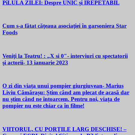
PiLULA ZILEI: Despre UNIC și IREPETABIL
Cum s-a fătat căţeaua asociaţiei în garsoniera Star
Foods
Veniţi la Teatru! : „X si 0″- interviuri cu spectatorii
şi actorii- 13 ianuarie 2023
O zi din viața unui pompier giurgiuvean- Marius
Liviu Cămărașu: Știm când am plecat de acasă dar
nu știm când ne întoarcem. Pentru noi, viața de
pompier nu este chiar ca în filme!
VIITORUL, CU PORŢILE LARG DESCHISE! –