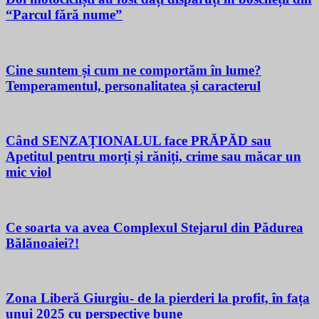
“Parcul fără nume”
Cine suntem și cum ne comportăm în lume?
Temperamentul, personalitatea și caracterul
Când SENZAȚIONALUL face PRĂPĂD sau
Apetitul pentru morți și răniți, crime sau măcar un
mic viol
Ce soarta va avea Complexul Stejarul din Pădurea
Bălănoaiei?!
Zona Liberă Giurgiu- de la pierderi la profit, în fața
unui 2025 cu perspective bune