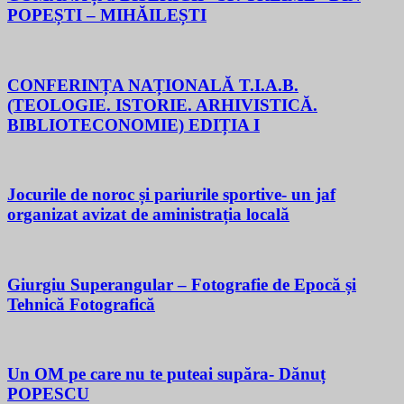
POPEȘTI – MIHĂILEȘTI
CONFERINȚA NAȚIONALĂ T.I.A.B.
(TEOLOGIE. ISTORIE. ARHIVISTICĂ.
BIBLIOTECONOMIE) EDIȚIA I
Jocurile de noroc și pariurile sportive- un jaf
organizat avizat de aministrația locală
Giurgiu Superangular – Fotografie de Epocă și
Tehnică Fotografică
Un OM pe care nu te puteai supăra- Dănuț
POPESCU