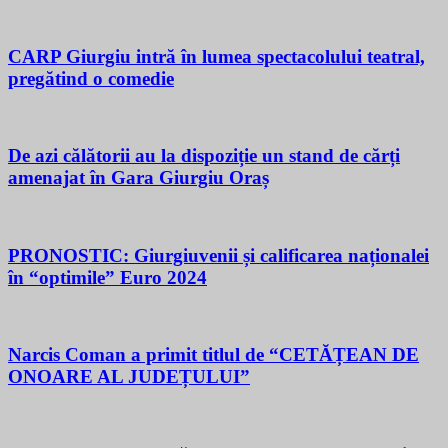
CARP Giurgiu intră în lumea spectacolului teatral,
pregătind o comedie
De azi călătorii au la dispoziție un stand de cărți
amenajat în Gara Giurgiu Oraș
PRONOSTIC: Giurgiuvenii și calificarea naționalei
în “optimile” Euro 2024
Narcis Coman a primit titlul de “CETĂȚEAN DE
ONOARE AL JUDEȚULUI”