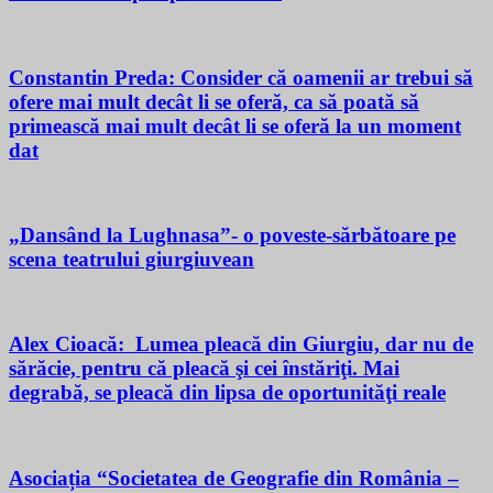
Constantin Preda: Consider că oamenii ar trebui să
ofere mai mult decât li se oferă, ca să poată să
primească mai mult decât li se oferă la un moment
dat
„Dansând la Lughnasa”- o poveste-sărbătoare pe
scena teatrului giurgiuvean
Alex Cioacă: Lumea pleacă din Giurgiu, dar nu de
sărăcie, pentru că pleacă şi cei înstăriţi. Mai
degrabă, se pleacă din lipsa de oportunităţi reale
Asociația “Societatea de Geografie din România –