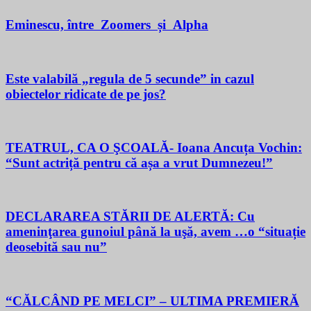
Eminescu, între Zoomers și Alpha
Este valabilă „regula de 5 secunde” in cazul
obiectelor ridicate de pe jos?
TEATRUL, CA O ŞCOALĂ- Ioana Ancuța Vochin:
“Sunt actriță pentru că așa a vrut Dumnezeu!”
DECLARAREA STĂRII DE ALERTĂ: Cu
ameninţarea gunoiul până la uşă, avem …o “situație
deosebită sau nu”
“CĂLCÂND PE MELCI” – ULTIMA PREMIERĂ