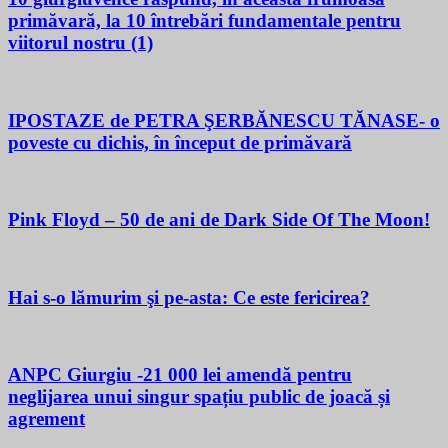
primăvară, la 10 întrebări fundamentale pentru
viitorul nostru (1)
IPOSTAZE de PETRA ŞERBĂNESCU TĂNASE- o
poveste cu dichis, în început de primăvară
Pink Floyd – 50 de ani de Dark Side Of The Moon!
Hai s-o lămurim şi pe-asta: Ce este fericirea?
ANPC Giurgiu -21 000 lei amendă pentru
neglijarea unui singur spațiu public de joacă și
agrement