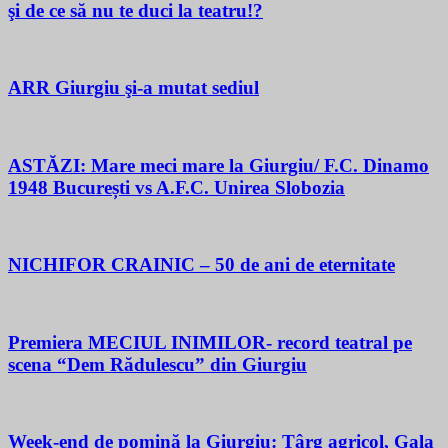
şi de ce să nu te duci la teatru!?
ARR Giurgiu şi-a mutat sediul
ASTĂZI: Mare meci mare la Giurgiu/ F.C. Dinamo
1948 București vs A.F.C. Unirea Slobozia
NICHIFOR CRAINIC – 50 de ani de eternitate
Premiera MECIUL INIMILOR- record teatral pe
scena “Dem Rădulescu” din Giurgiu
Week-end de pomină la Giurgiu: Târg agricol, Gala