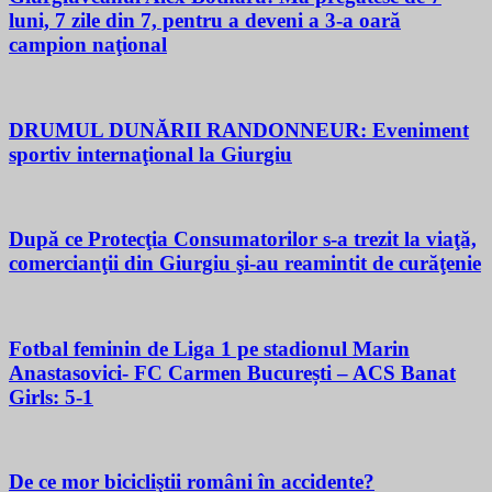
luni, 7 zile din 7, pentru a deveni a 3-a oară
campion naţional
DRUMUL DUNĂRII RANDONNEUR: Eveniment
sportiv internaţional la Giurgiu
După ce Protecţia Consumatorilor s-a trezit la viaţă,
comercianţii din Giurgiu şi-au reamintit de curăţenie
Fotbal feminin de Liga 1 pe stadionul Marin
Anastasovici- FC Carmen București – ACS Banat
Girls: 5-1
De ce mor bicicliştii români în accidente?