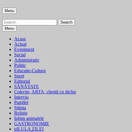
Skip
to
Menu
content
Search
Search
for:
Menu
Acasa
Actual
Eveniment
Social
Administrativ
Politic
Educatie-Cultura
Sport
Editorial
SĂNĂTATE
Colectie, ARTA, chestii cu dichis
Interviu
Pamflet
Stiinta
Religie
Iubim animalele
GASTRONOMIE
pILULA ZILEI