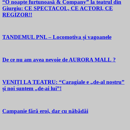
“O noapte furtunoasă & Company” la teatrul din
Giurgiu: CE SPECTACOL, CE ACTORI, CE
REGIZOR!!
TANDEMUL PNL – Locomotiva și vagoanele
De ce nu am avea nevoie de AURORA MALL ?
VENIȚI LA TEATRU: “Caragiale e „de-al nostru”
și noi suntem „de-ai lui”!
Campanie fără eroi, dar cu năbădăi