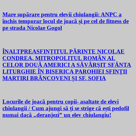
Mare supărare pentru elevii chiulangii: ANPC a
închis temporar locul de joacă și pe cel de fitness de
pe strada Nicolae Gogol
ÎNALTPREASFINȚITUL PĂRINTE NICOLAE
CONDREA, MITROPOLITUL ROMÂN AL
CELOR DOUĂ AMERICI A SĂVÂRŞIT SFÂNTA
LITURGHIE ÎN BISERICA PAROHIEI SFINŢII
MARTIRI BRÂNCOVENI ȘI SF. SOFIA
Locurile de joacă pentru copii- asaltate de elevi
chiulangii / Cum ajungi să ți se strige că ești pedofil
numai dacă „deranjezi” un elev chiulangiu!