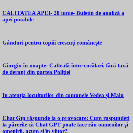
CALITATEA APEI- 28 iunie- Buletin de analiză a
apei potabile
Gânduri pentru copiii crescuţi româneşte
Giurgiu în noapte: Cafteală între cocălari, fără taxă
de deranj din partea Poliției
In atenția locuitorilor din comunele Vedea și Malu
Chat Gtp răspunde la o provocare: Cum raspundeti
la părerile că Chat GPT poate face rău oamenilor şi
omenirii, acum si în viitor?