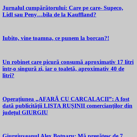
Jurnalul cumpărătorului: Care pe care- Supeco,
Lidl sau Peny…bila de la Kauffland?
Iubito, vine toamna, ce punem la borcan?!
Un robinet care picură consumă aproximativ 17 litri
într-o singură zi, iar o toaletă, aproximativ 40 de
litri?
Operațiunea „AFARĂ CU CARCALACII”: A fost
dată publicităţii LISTA RUŞINII comercianţilor din
judeţul GIURGIU
Giurgiuveanul Alex Botnaru: Mă pregătesc de 7