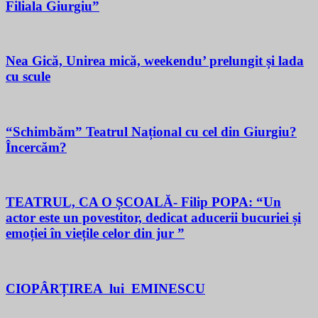
Filiala Giurgiu”
Nea Gică, Unirea mică, weekendu’ prelungit și lada
cu scule
“Schimbăm” Teatrul Național cu cel din Giurgiu?
Încercăm?
TEATRUL, CA O ȘCOALĂ- Filip POPA: “Un
actor este un povestitor, dedicat aducerii bucuriei și
emoției în viețile celor din jur ”
CIOPÂRȚIREA lui EMINESCU