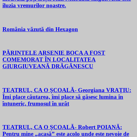
iluzia vremurilor noastre.
România văzută din Hexagon
PĂRINTELE ARSENIE BOCA A FOST
COMEMORAT ÎN LOCALITATEA
GIURGIUVEANĂ DRĂGĂNESCU
TEATRUL, CA O ŞCOALĂ- Georgiana VRAŢIU:
Îmi place căutarea, îmi place să găsesc lumina în
întuneric, frumosul în urât
TEATRUL, CA O ŞCOALĂ- Robert POIANĂ:
Pentru mine „acasă” este acolo unde este nevoie de