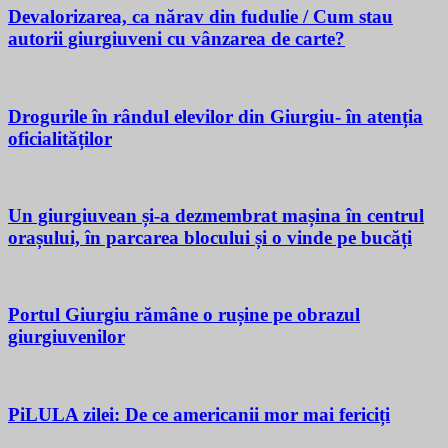
Devalorizarea, ca nărav din fudulie / Cum stau
autorii giurgiuveni cu vânzarea de carte?
Drogurile în rândul elevilor din Giurgiu- în atenția
oficialităților
Un giurgiuvean și-a dezmembrat mașina în centrul
orașului, în parcarea blocului și o vinde pe bucăți
Portul Giurgiu rămâne o rușine pe obrazul
giurgiuvenilor
PiLULA zilei: De ce americanii mor mai fericiți