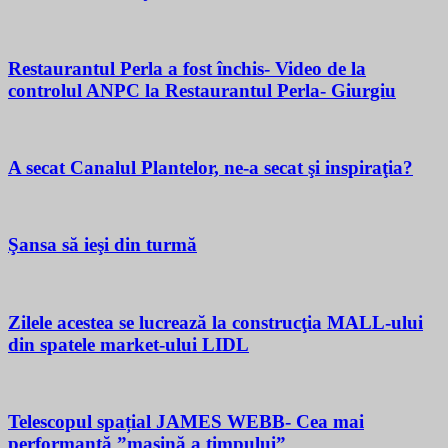
Restaurantul Perla a fost închis- Video de la
controlul ANPC la Restaurantul Perla- Giurgiu
A secat Canalul Plantelor, ne-a secat şi inspiraţia?
Şansa să ieşi din turmă
Zilele acestea se lucrează la construcţia MALL-ului
din spatele market-ului LIDL
Telescopul spațial JAMES WEBB- Cea mai
performantă ”mașină a timpului”