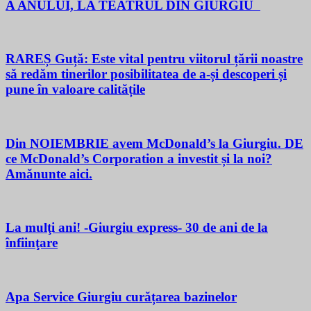
A ANULUI, LA TEATRUL DIN GIURGIU
RAREȘ Guță: Este vital pentru viitorul țării noastre
să redăm tinerilor posibilitatea de a-și descoperi și
pune în valoare calitățile
Din NOIEMBRIE avem McDonald’s la Giurgiu. DE
ce McDonald’s Corporation a investit și la noi?
Amănunte aici.
La mulţi ani! -Giurgiu express- 30 de ani de la
înfiinţare
Apa Service Giurgiu curățarea bazinelor