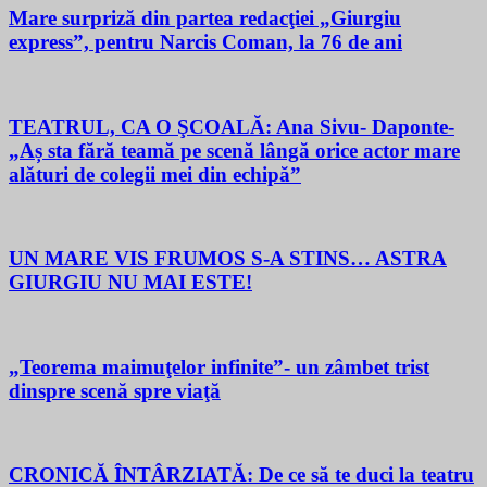
Mare surpriză din partea redacţiei „Giurgiu
express”, pentru Narcis Coman, la 76 de ani
TEATRUL, CA O ŞCOALĂ: Ana Sivu- Daponte-
„Aș sta fără teamă pe scenă lângă orice actor mare
alături de colegii mei din echipă”
UN MARE VIS FRUMOS S-A STINS… ASTRA
GIURGIU NU MAI ESTE!
„Teorema maimuţelor infinite”- un zâmbet trist
dinspre scenă spre viaţă
CRONICĂ ÎNTÂRZIATĂ: De ce să te duci la teatru