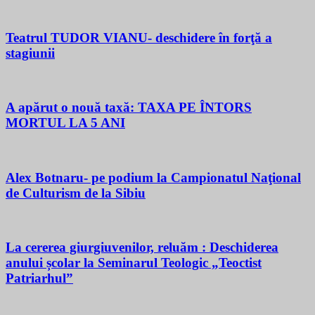
Teatrul TUDOR VIANU- deschidere în forţă a
stagiunii
A apărut o nouă taxă: TAXA PE ÎNTORS
MORTUL LA 5 ANI
Alex Botnaru- pe podium la Campionatul Naţional
de Culturism de la Sibiu
La cererea giurgiuvenilor, reluăm : Deschiderea
anului școlar la Seminarul Teologic „Teoctist
Patriarhul”