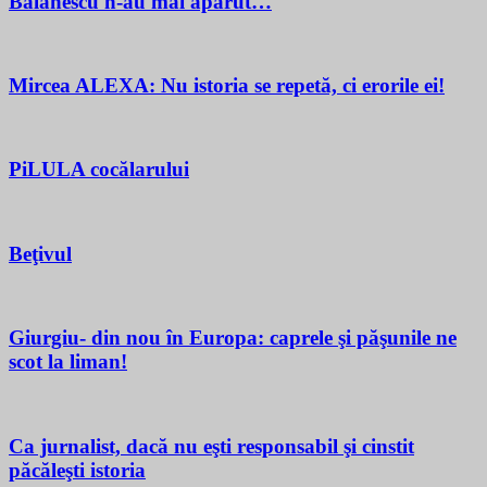
Bălănescu n-au mai apărut…
Mircea ALEXA: Nu istoria se repetă, ci erorile ei!
PiLULA cocălarului
Beţivul
Giurgiu- din nou în Europa: caprele şi păşunile ne
scot la liman!
Ca jurnalist, dacă nu eşti responsabil şi cinstit
păcăleşti istoria