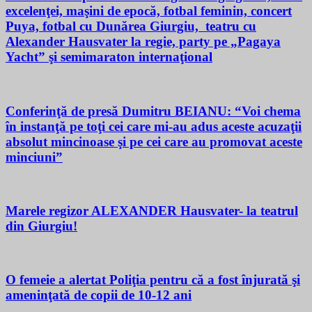
excelenţei, maşini de epocă, fotbal feminin, concert
Puya, fotbal cu Dunărea Giurgiu, teatru cu
Alexander Hausvater la regie, party pe „Pagaya
Yacht” şi semimaraton internaţional
Conferinţă de presă Dumitru BEIANU: “Voi chema
în instanţă pe toţi cei care mi-au adus aceste acuzaţii
absolut mincinoase şi pe cei care au promovat aceste
minciuni”
Marele regizor ALEXANDER Hausvater- la teatrul
din Giurgiu!
O femeie a alertat Poliţia pentru că a fost înjurată şi
ameninţată de copii de 10-12 ani