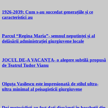
1926-2039: Cum s-au succedat generațiile și ce
caracteristici au
Parcul “Regina Maria”- semnul neputinței și al
delăsării administrației giurgiuvene locale
JOCUL DE-A VACANŢA- o alegere subtilă propusă
de Teatrul Tudor Vianu
Olguța Vasilescu este impresionată de stilul ultra-
ultra minimal al peisagisticii giurgiuvene
Doi motocicliști au fost dați dispăruți în boscheții din