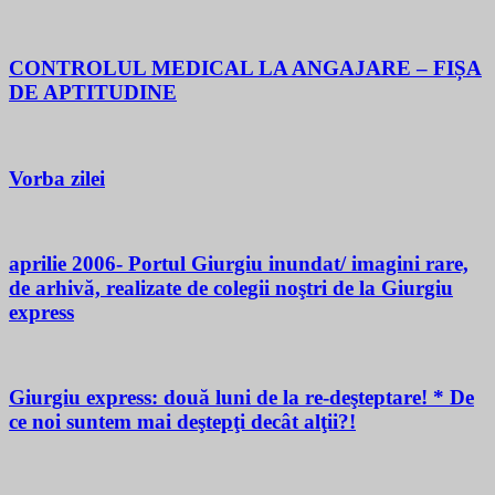
CONTROLUL MEDICAL LA ANGAJARE – FIȘA
DE APTITUDINE
Vorba zilei
aprilie 2006- Portul Giurgiu inundat/ imagini rare,
de arhivă, realizate de colegii noştri de la Giurgiu
express
Giurgiu express: două luni de la re-deşteptare! * De
ce noi suntem mai deştepţi decât alţii?!