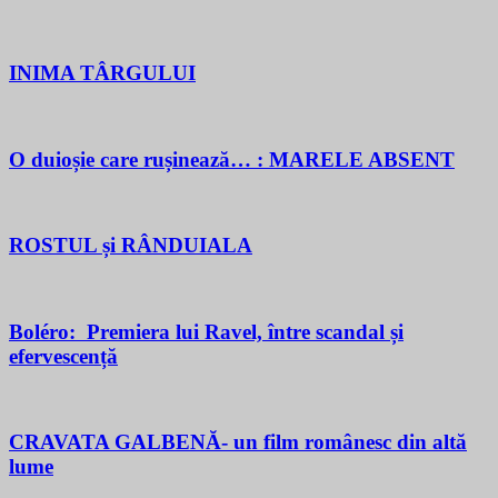
INIMA TÂRGULUI
O duioșie care rușinează… : MARELE ABSENT
ROSTUL și RÂNDUIALA
Boléro: Premiera lui Ravel, între scandal și
efervescență
CRAVATA GALBENĂ- un film românesc din altă
lume