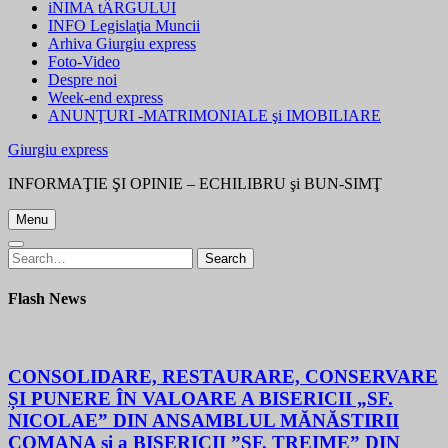
iNIMA tÂRGULUI
INFO Legislaţia Muncii
Arhiva Giurgiu express
Foto-Video
Despre noi
Week-end express
ANUNŢURI -MATRIMONIALE şi IMOBILIARE
Giurgiu express
INFORMAŢIE ŞI OPINIE – ECHILIBRU şi BUN-SIMŢ
Menu
Search
Search
for:
Flash News
CONSOLIDARE, RESTAURARE, CONSERVARE
ȘI PUNERE ÎN VALOARE A BISERICII „SF.
NICOLAE” DIN ANSAMBLUL MĂNĂSTIRII
COMANA și a BISERICII ”SF. TREIME” DIN