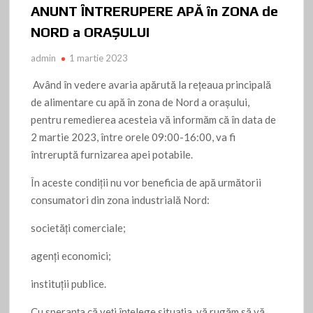
ANUNT ÎNTRERUPERE APĂ în ZONA de
NORD a ORAȘULUI
admin
1 martie 2023
Având în vedere avaria apărută la rețeaua principală
de alimentare cu apă în zona de Nord a orașului,
pentru remedierea acesteia vă informăm că în data de
2 martie 2023, între orele 09:00-16:00, va fi
întreruptă furnizarea apei potabile.
În aceste condiții nu vor beneficia de apă următorii
consumatori din zona industrială Nord:
societăți comerciale;
agenți economici;
instituții publice.
Cu speranța că veți înțelege situația, vă rugăm să vă