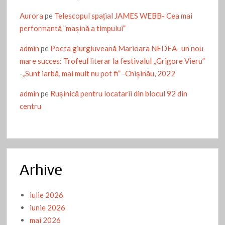
Aurora
pe
Telescopul spațial JAMES WEBB- Cea mai
performantă ”mașină a timpului”
admin
pe
Poeta giurgiuveană Marioara NEDEA- un nou
mare succes: Trofeul literar la festivalul ,,Grigore Vieru”
-,,Sunt iarbă, mai mult nu pot fi” -Chişinău, 2022
admin
pe
Ruşinică pentru locatarii din blocul 92 din
centru
Arhive
iulie 2026
iunie 2026
mai 2026