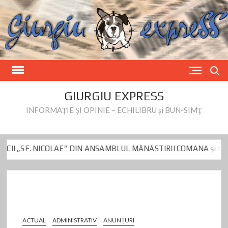
Skip
to
content
Search
GIURGIU EXPRESS
INFORMAŢIE ŞI OPINIE – ECHILIBRU şi BUN-SIMŢ
SF. NICOLAE” DIN ANSAMBLUL MĂNĂSTIRII COMANA și a BISERIC
itru Beianu este vizat de controlul DNA de azi
Fake News privind 
SF. NICOLAE” DIN ANSAMBLUL MĂNĂSTIRII COMANA și a BISERIC
itru Beianu este vizat de controlul DNA de azi
Fake News privind 
ACTUAL
ADMINISTRATIV
ANUNŢURI