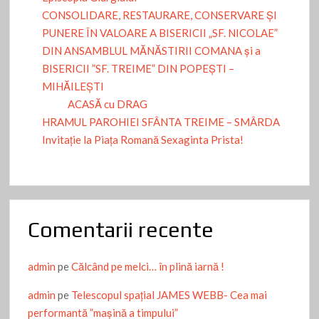
CONSOLIDARE, RESTAURARE, CONSERVARE ȘI
PUNERE ÎN VALOARE A BISERICII „SF. NICOLAE”
DIN ANSAMBLUL MĂNĂSTIRII COMANA și a
BISERICII ”SF. TREIME” DIN POPEȘTI –
MIHĂILEȘTI
ACASĂ cu DRAG
HRAMUL PAROHIEI SFÂNTA TREIME – SMÂRDA
Invitație la Piața Romană Sexaginta Prista!
Comentarii recente
admin
pe
Călcând pe melci… în plină iarnă !
admin
pe
Telescopul spațial JAMES WEBB- Cea mai
performantă ”mașină a timpului”