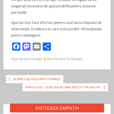
asigurați necesarul de apă potabilă pentru această
perioadă.
Apa Service face eforturi pentru scurtarea timpului de
intervenție, în măsura în care este posibil. Vă mulțumim
pentru înțelegere.
F
M
E
P
ac
as
m
ar
Apa Service Giurgiu
Apa Service Sa Giurgiu
e
to
ai
ta
b
d
l
je
o
o
az
Navigare
DESPRE CALITATEA APEI POTABILE
o
n
ă
în
PINK FLOYD – 50 DE ANI DE DARK SIDE OF THE MOON!
k
articole
VIZITEAZA EMPATH