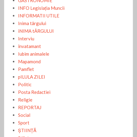
GASTRONOMIE
INFO Legislaţia Muncii
INFORMATII UTILE
Inima târgului
iNIMA tÂRGULUI
Interviu
învatamant
Iubim animalele
Mapamond
Pamflet
pILULA ZILEI
Politic
Posta Redactiei
Religie
REPORTAJ
Social
Sport
ŞTIINŢĂ